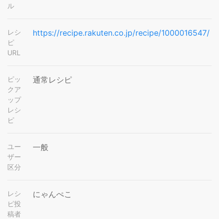
ル
レシ
https://recipe.rakuten.co.jp/recipe/1000016547/
ピ
URL
ピッ
通常レシピ
クア
ップ
レシ
ピ
ユー
一般
ザー
区分
レシ
にゃんぺこ
ピ投
稿者