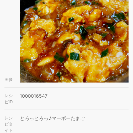
画像
レシ
1000016547
ピID
レシ
とろっとろっ♪マーボーたまご
ピタ
イト