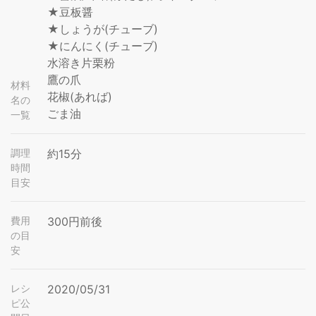
★豆板醤
★しょうが(チューブ)
★にんにく(チューブ)
水溶き片栗粉
鷹の爪
材料
花椒(あれば)
名の
ごま油
一覧
調理
約15分
時間
目安
費用
300円前後
の目
安
レシ
2020/05/31
ピ公