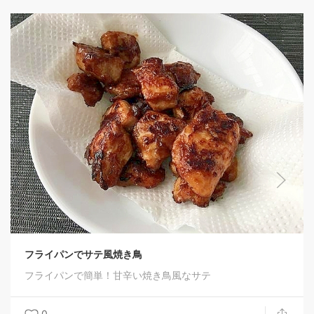
浸水なし、圧
ほとんどが放
て、食べ飽き
^)
0
サテ風焼き鳥
簡単！甘辛い焼き鳥風なサテ