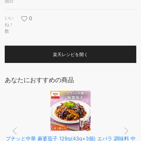
開日
いい
0
ね！
数
楽天レシピを開く
あなたにおすすめの商品
プチッと中華 麻婆茄子 129g(43g×3個) エバラ 調味料 中