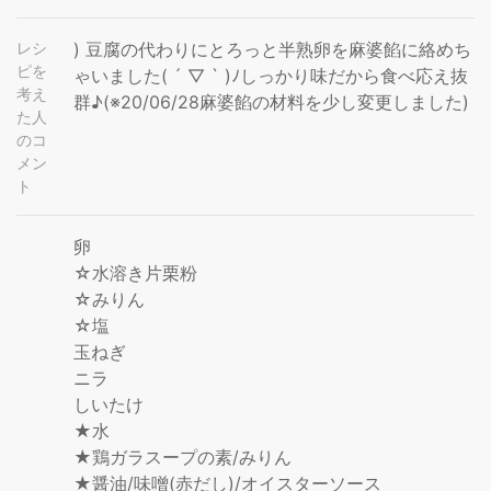
レシ
) 豆腐の代わりにとろっと半熟卵を麻婆餡に絡めち
ピを
ゃいました( ´ ▽ ` )ﾉしっかり味だから食べ応え抜
考え
群♪(※20/06/28麻婆餡の材料を少し変更しました)
た人
のコ
メン
ト
卵
☆水溶き片栗粉
☆みりん
☆塩
玉ねぎ
ニラ
しいたけ
★水
★鶏ガラスープの素/みりん
★醤油/味噌(赤だし)/オイスターソース