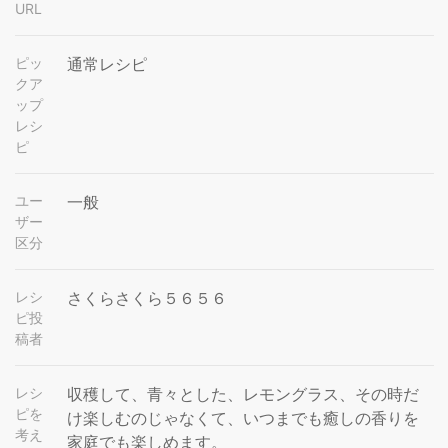
URL
ピッ
通常レシピ
クア
ップ
レシ
ピ
ユー
一般
ザー
区分
レシ
さくらさくら５６５６
ピ投
稿者
レシ
収穫して、青々とした、レモングラス、その時だ
ピを
け楽しむのじゃなくて、いつまでも癒しの香りを
考え
家庭でも楽しめます。