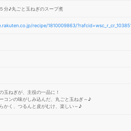
５分♪丸ごと玉ねぎのスープ煮
pe.rakuten.co.jp/recipe/1810009863/?rafcid=wsc_r_cr_103
の玉ねぎが、主役の一品に！
ーコンの味がしみ込んだ、丸ごと玉ねぎ～♪
らかく、つるんと皮がむけ、楽しい～♪