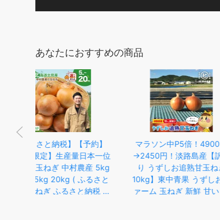
あなたにおすすめの商品
約】
マラソン中P5倍！4900円
【ふるさと納税】
一位
→2450円！淡路島産【訳あ
特別栽培玉ねぎ 5
5kg
り うずしお追熟甘玉ねぎ
【先行受付】 | 
るさと
10kg】東中青果 うずしおフ
ねぎ タマネギ 
税 人
ァーム 玉ねぎ 新鮮 甘い 訳
オニオン 甘い 減
オン
あり 限定品 絶品玉ねぎ ブラ
培 国産 カレー
市 )
ンド玉ねぎ うずしお甘玉ね
煮込み 炒め物 北