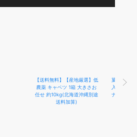
【
菓道 キャベツ太郎 [1袋30個
み
入] 【駄菓子 お菓子 小袋 ス
】【産地厳選】低
ナック 景品向け ノベルティ
ベツ 1箱 大きさお
向け プレゼントなどに】
kg(北海道沖縄別途
送料加算)