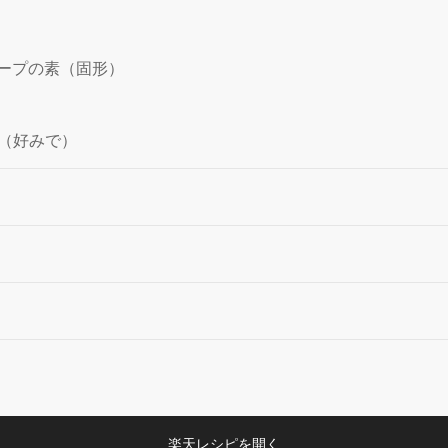
スープの素（固形）
（好みで）
楽天レシピを開く