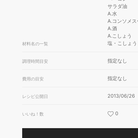
サラダ油
A.水
A.コンソメ
A.酒
A.こしょう
塩・こしょう
材料名の一覧
指定なし
調理時間目安
指定なし
費用の目安
2013/06/26
レシピ公開日
0
いいね！数