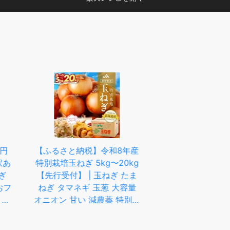
島の宝 大玉 【月間優良ショ
ップ受賞店】あさひサンファ
ーム たまねぎ 玉ねぎ 大量
20kg 大玉20キロ 淡路島産
中生 晩生 おまかせ 特別栽培
令和8年産
【送料無料
有機肥料使用 送料無料 数量
kg〜20kg
農薬 キャ
限定 タマネギ お取り寄せ ひ
玉ねぎ たま
任せ 約10
ょうご安心ブランド 兵庫県
玉葱 大容量
認証食品 産地直送 厳選食材
農薬 特別栽
淡路島たまねぎ
 ハンバーグ
海道 津別町