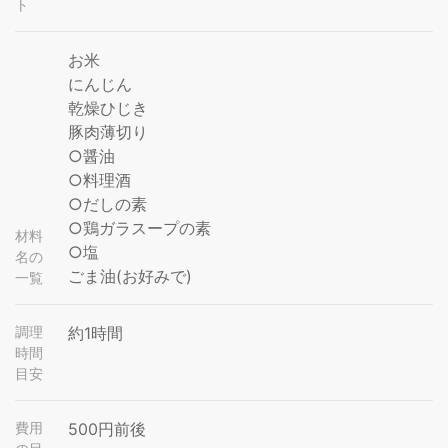
ト
お米
にんじん
乾燥ひじき
豚肉薄切り
○醤油
○料理酒
○だしの素
○鶏ガラスープの素
材料
○塩
名の
ごま油(お好みで)
一覧
調理
約1時間
時間
目安
費用
500円前後