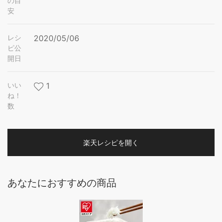
の目
安
レシ
2020/05/06
ピ公
開日
いい
1
ね！
数
楽天レシピを開く
あなたにおすすめの商品