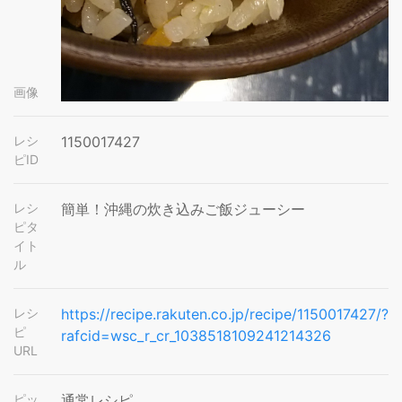
画像
レシ
1150017427
ピID
レシ
簡単！沖縄の炊き込みご飯ジューシー
ピタ
イト
ル
レシ
https://recipe.rakuten.co.jp/recipe/1150017427/?
ピ
rafcid=wsc_r_cr_1038518109241214326
URL
ピッ
通常レシピ