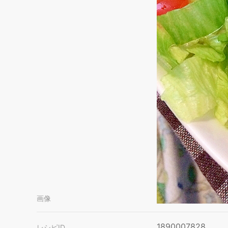
画像
1890007828
レシピID