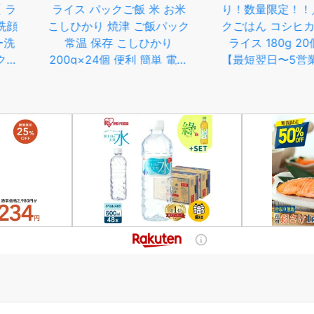
飯 米 お米
り！数量限定！！／ 米 パッ
1位獲得!
 ご飯パック
クごはん コシヒカリ パック
ティッシュ
しひかり
ライス 180g 20個or40個
(440枚)
利 簡単 電子
【最短翌日〜5営業日以内発
ト)_ テ
a20-474
送】配送月選べます 国産 こ
ペーパー 
0
しひかり ライスパック パッ
用品 まと
クご飯 保存食 備蓄 新生活
地域：
境町産コシヒカリ使用 《沖
【1
縄・離島発送不可》