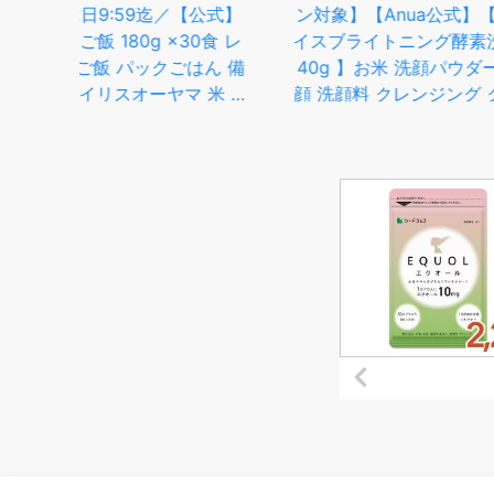
式】
ン対象】【Anua公式】【 ラ
ライス パックご
食 レ
イスブライトニング酵素洗顔
こしひかり 焼津
ん 備
40g 】お米 洗顔パウダー洗
常温 保存 こ
米 お
顔 洗顔料 クレンジング クレ
200g×24個 便
 防災
ンジングパウダー 酵素 ゆら
レンジ 防災 備蓄 
 低温
ぎ肌 敏感肌 毛穴 皮脂 角質
a60-04
ん
ケア 洗浄 低刺激 乾燥 くす
みケア 韓国コスメ アヌア
Anua