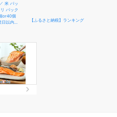
き 柔らか ふっくら 高品質
 _クラリスボックス
長持ち 防災 災害 備蓄 日用
60箱(1箱220組
品 生活雑貨 収納 消耗品 生
)(5個入り×12セッ
活用品 生活必需品 コンパク
ィッシュ ティッシュ
ト 節約 宮城県 岩沼市
【ふ
日用品 常備品 生活
消
め買い 【配送不可
ー
離島・沖縄県】
ク
256759】
ブ
32
倍巻
パー
用