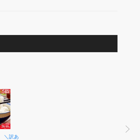
【ふるさと納税】 定期便 ト
イレットペーパー スコッテ
ィ ダブル 3倍長持ち 96ロー
ル （4R×12P,2ヶ月連続お届
け） フラワーパック 香り付
納税】ランキング