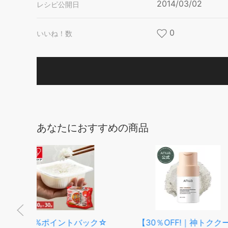
2014/03/02
レシピ公開日
0
いいね！数
あなたにおすすめの商品
ク☆
【30％OFF!｜神トククーポ
【ふるさと納税】