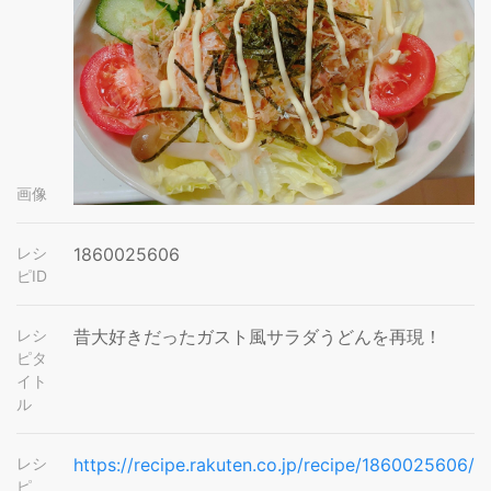
画像
レシ
1860025606
ピID
レシ
昔大好きだったガスト風サラダうどんを再現！
ピタ
イト
ル
レシ
https://recipe.rakuten.co.jp/recipe/1860025606/
ピ