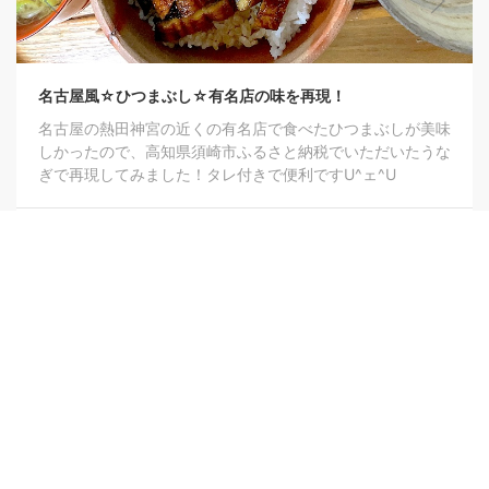
名古屋風☆ひつまぶし☆有名店の味を再現！
名古屋の熱田神宮の近くの有名店で食べたひつまぶしが美味
しかったので、高知県須崎市ふるさと納税でいただいたうな
ぎで再現してみました！タレ付きで便利ですU^ェ^U
0
Copyright 2020-2026 -
Evosystem, Inc.
All rights reserved.