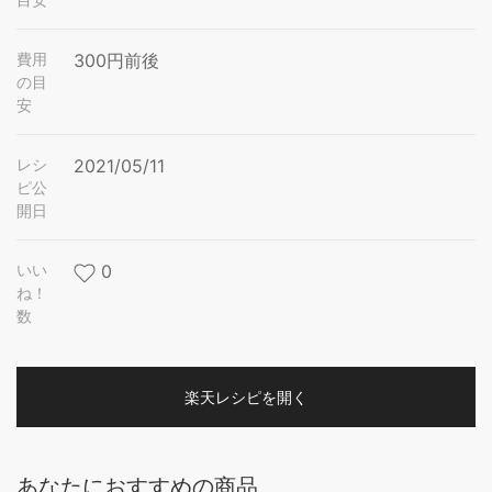
費用
300円前後
の目
安
レシ
2021/05/11
ピ公
開日
いい
0
ね！
数
楽天レシピを開く
あなたにおすすめの商品