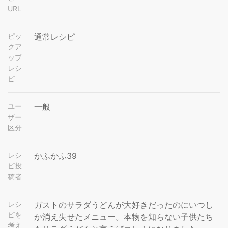
URL
ピッ
通常レシピ
クア
ップ
レシ
ピ
ユー
一般
ザー
区分
レシ
かふかふ39
ピ投
稿者
レシ
ガストのサラダうどんが大好きだったのにいつし
ピを
か消え失せたメニュー。本物を知らない子供たち
考え