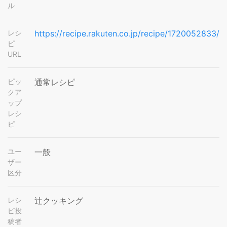
ル
レシ
https://recipe.rakuten.co.jp/recipe/1720052833/
ピ
URL
ピッ
通常レシピ
クア
ップ
レシ
ピ
ユー
一般
ザー
区分
レシ
辻クッキング
ピ投
稿者