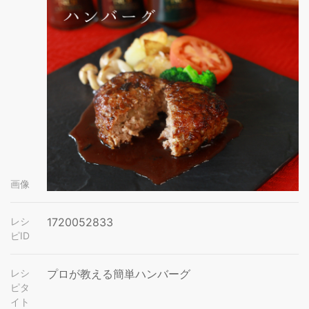
画像
レシ
1720052833
ピID
レシ
プロが教える簡単ハンバーグ
ピタ
イト