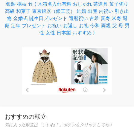
銀製 楊枝 竹 ( 木箱名入れ有料 おしゃれ 茶道具 菓子切り
高級 和菓子 東京銀器（銀工芸） 結婚 出産 内祝い 引き出
物 金婚式 誕生日プレゼント 還暦祝い 古希 喜寿 米寿 退
職 定年 プレゼント お祝い お返し お礼 令和 両親 父 母 男
性 女性 日本製 おすすめ )
おすすめの献立
気に入った献立は「いいね！」ボタンをクリックしてね！