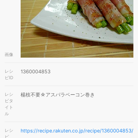
画像
レシ
1360004853
ピID
レシ
楊枝不要☆アスパラベーコン巻き
ピタ
イト
ル
レシ
https://recipe.rakuten.co.jp/recipe/1360004853/
ピ