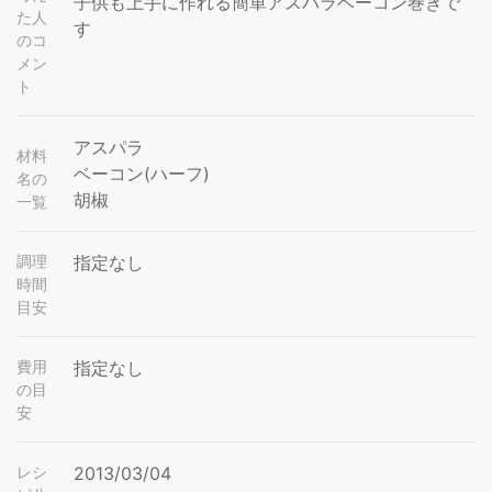
子供も上手に作れる簡単アスパラベーコン巻きで
た人
す
のコ
メン
ト
アスパラ
材料
ベーコン(ハーフ)
名の
胡椒
一覧
調理
指定なし
時間
目安
費用
指定なし
の目
安
レシ
2013/03/04