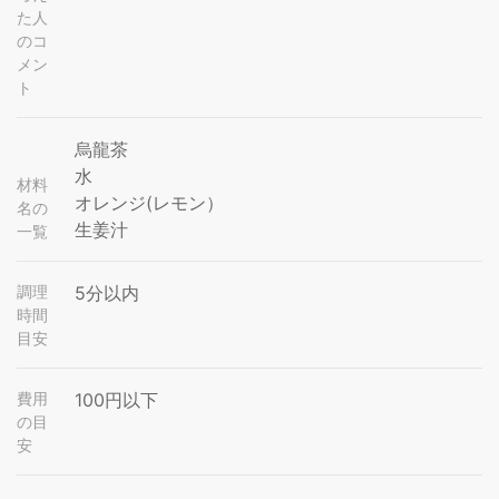
た人
のコ
メン
ト
烏龍茶
水
材料
オレンジ(レモン）
名の
生姜汁
一覧
調理
5分以内
時間
目安
費用
100円以下
の目
安