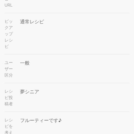
URL
ピッ
通常レシピ
クア
ップ
レシ
ピ
ユー
一般
ザー
区分
レシ
夢シニア
ピ投
稿者
レシ
フルーティーです♪
ピを
考え