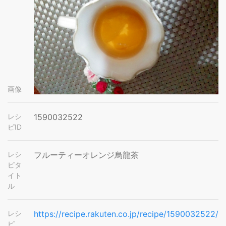
画像
レシ
1590032522
ピID
レシ
フルーティーオレンジ烏龍茶
ピタ
イト
ル
レシ
https://recipe.rakuten.co.jp/recipe/1590032522/
ピ