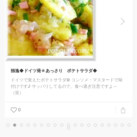
独逸◆ドイツ発☆あっさり ポテトサラダ◆
ドイツで覚えたポテトサラダ✿ コンソメ・マスタードで味
付けです♪ サッパリしてるので、食べ過ぎ注意ですよ～
（笑）
0