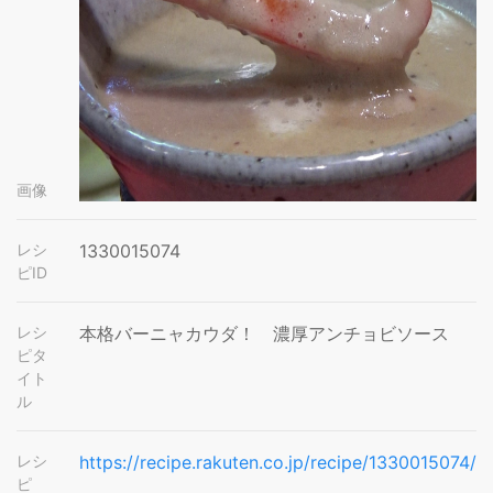
画像
レシ
1330015074
ピID
レシ
本格バーニャカウダ！ 濃厚アンチョビソース
ピタ
イト
ル
レシ
https://recipe.rakuten.co.jp/recipe/1330015074/
ピ