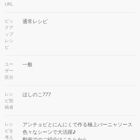
URL
ピッ
通常レシピ
クア
ップ
レシ
ピ
ユー
一般
ザー
区分
レシ
ほしのこ777
ピ投
稿者
レシ
アンチョビとにんにくで作る極上バーニャソース
ピを
色々なシーンで大活躍♪
考え
動画でのご紹介はこちらから