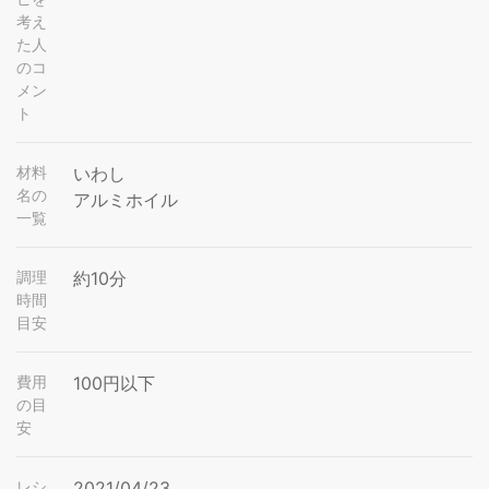
考え
た人
のコ
メン
ト
材料
いわし
名の
アルミホイル
一覧
調理
約10分
時間
目安
費用
100円以下
の目
安
レシ
2021/04/23