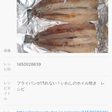
画像
レシ
1450028639
ピID
レシ
フライパンが汚れない！いわしのホイル焼き レ
ピタ
シピ
イト
ル
レシ