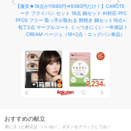
【激安★18点が11680円⇒9380円だけ！】CAROTE カロ
ーテ フライパン セット 18点 鍋セット IH対応 PFOA
PFOS フリー 取っ手が取れる 卵焼き 鍋セット16点+三徳
包丁2点 マーブルコート くっつきにくい 一年保証 ICE
CREAM ベージュ（16+2点・エッグパン単品）
おすすめの献立
気に入った献立は「いいね！」ボタンをクリックしてね！