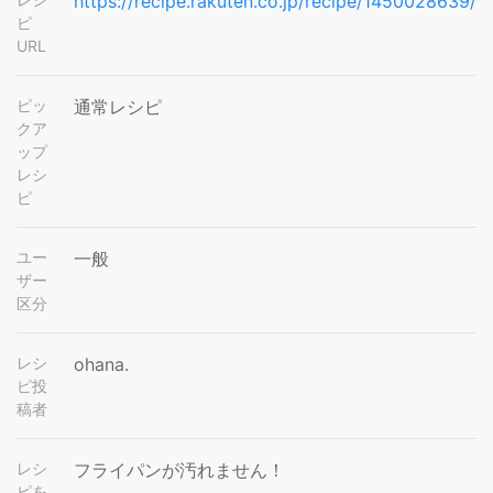
https://recipe.rakuten.co.jp/recipe/1450028639/
ピ
URL
ピッ
通常レシピ
クア
ップ
レシ
ピ
ユー
一般
ザー
区分
レシ
ohana.
ピ投
稿者
レシ
フライパンが汚れません！
ピを