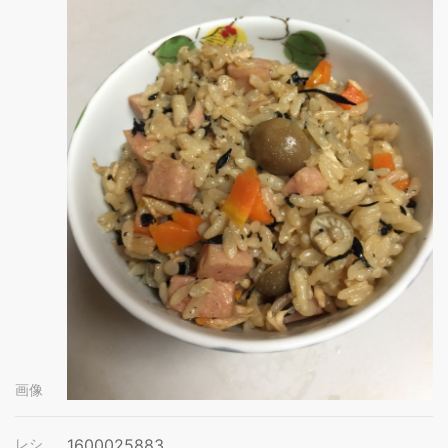
画像
レシ
1600025883