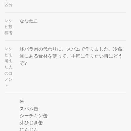
区分
レシ
ななねこ
ピ投
稿者
レシ
豚バラ肉の代わりに、スパムで作りました。冷蔵
ピを
庫にある食材を使って、手軽に作りたい時にどう
考え
ぞ♪
た人
のコ
メン
ト
米
スパム缶
シーチキン缶
芽ひじき缶
にんじん