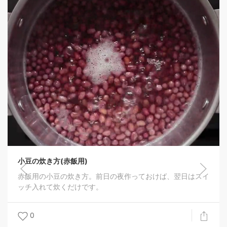
食べだすと止まらない！いんげん辛味噌炒め
ピリ辛で、ごはんも、ビールも進みます！ 冷
も大丈夫です！^_^
0
、翌日はスイ