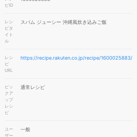
ピID
レシ
スパム ジューシー 沖縄風炊き込みご飯
ピタ
イト
ル
レシ
https://recipe.rakuten.co.jp/recipe/1600025883/
ピ
URL
ピッ
通常レシピ
クア
ップ
レシ
ピ
ユー
一般
ザー