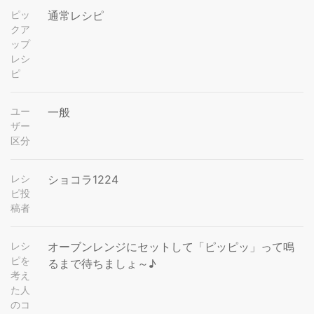
ピッ
通常レシピ
クア
ップ
レシ
ピ
ユー
一般
ザー
区分
レシ
ショコラ1224
ピ投
稿者
レシ
オーブンレンジにセットして「ピッピッ」って鳴
ピを
るまで待ちましょ～♪
考え
た人
のコ