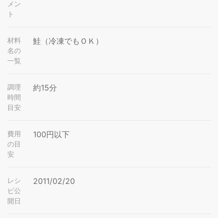
メン
ト
材料
鮭（冷凍でもＯＫ）
名の
一覧
調理
約15分
時間
目安
費用
100円以下
の目
安
レシ
2011/02/20
ピ公
開日