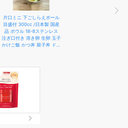
 下ごしらえボール
たまご溶き ヨシカワ EAト
0cc /日本製 国産
CO いいとこ Toku トク
 18-8ステンレス
AS0054 イイトコ イートコ
 溶き卵 生卵 玉子
卵溶きスティック 卵とき た
【
かつ丼 親子丼 ドレ
まごとき 玉子とき 日本製 ス
片口
り 計量ボウル 計
テンレス製 玉子溶き 卵溶き
三
 ステンレスボウル
器 棒 スティック マドラー
き
玉子 卵 タマゴ 卵白 混ざる
み焼
カラザ 黄身 白身 調理 料理
調理
【メール便送料無料】
焼用
りに