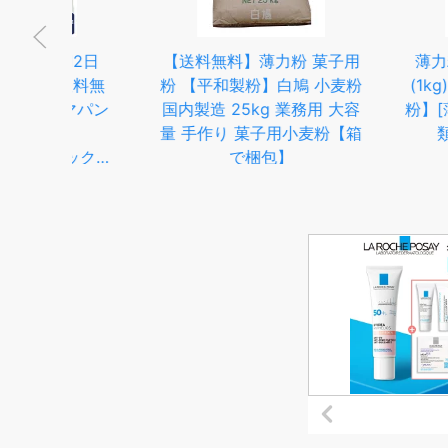
2日
【送料無料】薄力粉 菓子用
薄力粉 北海道産
料無
粉 【平和製粉】白鳩 小麦粉
(1kg)【イチオ
パン
国内製造 25kg 業務用 大容
粉】[薄力粉 北海
量 手作り 菓子用小麦粉【箱
類 パン用粉 
ック付
で梱包】
海道産
シフ
ーキ
キー