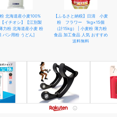
小麦100%
【ふるさと納税】日清 小麦
片口ミニ
シ】【江別製
粉 フラワー 1kg×15個
目盛付 30
道産小麦 粉
（計15kg） | 小麦粉 薄力粉
品 ボウル
うどん]
食品 加工食品 人気 おすすめ
注ぎ口付き
送料無料
かけご飯 
ッシング作
量カップ