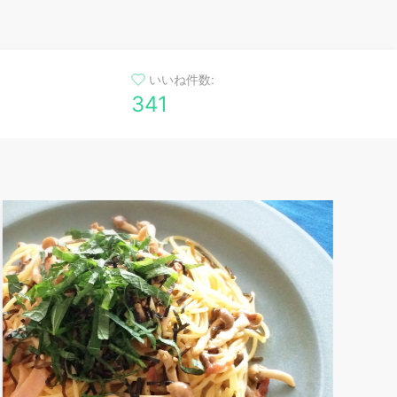
いいね件数:
341
秋田名物！きりたんぽ鍋
きりたんぽ鍋はスープが味の決め手になりますが面
倒な人は鶏がらスープの素を使ってもいいと思いま
す。入れる具はお好みでどうぞ。
꙳
0