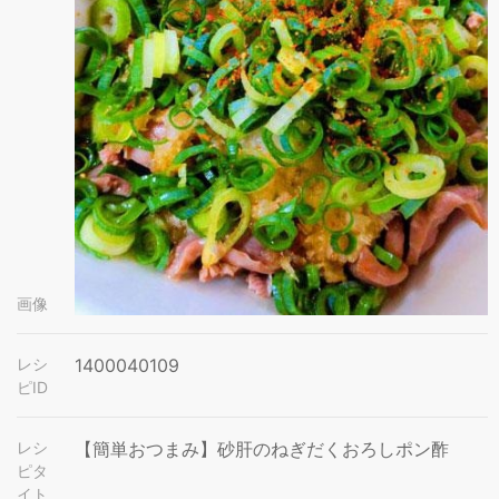
画像
レシ
1400040109
ピID
レシ
【簡単おつまみ】砂肝のねぎだくおろしポン酢
ピタ
イト