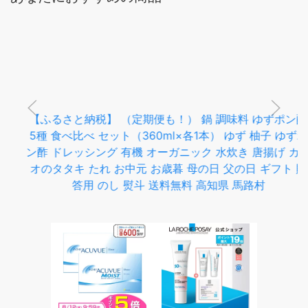
【ふるさと納税】 （定期便も！） 鍋 調味料 ゆずポン酢
5種 食べ比べ セット（360ml×各1本） ゆず 柚子 ゆずポ
ン酢 ドレッシング 有機 オーガニック 水炊き 唐揚げ カツ
オのタタキ たれ お中元 お歳暮 母の日 父の日 ギフト 贈
答用 のし 熨斗 送料無料 高知県 馬路村