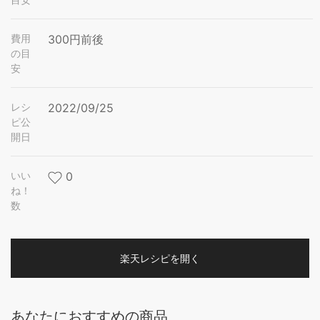
費用
300円前後
の目
安
レシ
2022/09/25
ピ公
開日
いい
0
ね！
数
楽天レシピを開く
あなたにおすすめの商品