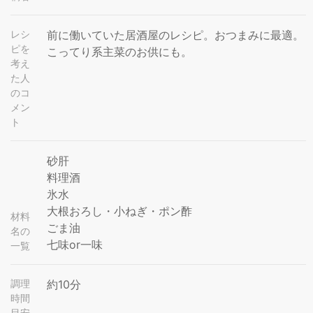
レシ
前に働いていた居酒屋のレシピ。おつまみに最適。
ピを
こってり系主菜のお供にも。
考え
た人
のコ
メン
ト
砂肝
料理酒
氷水
大根おろし・小ねぎ・ポン酢
材料
ごま油
名の
七味or一味
一覧
調理
約10分
時間
目安