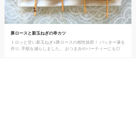
豚ロースと新玉ねぎの串カツ
トロッと甘い新玉ねぎ×豚ロースの相性抜群！ バッター液を
作り､手順を減らしました。 おつまみやパーティーにも◎
1
Copyright 2020-2026 -
Evosystem, Inc.
All rights reserved.