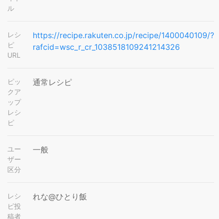
ル
レシ
https://recipe.rakuten.co.jp/recipe/1400040109/?
ピ
rafcid=wsc_r_cr_1038518109241214326
URL
ピッ
通常レシピ
クア
ップ
レシ
ピ
ユー
一般
ザー
区分
レシ
れな@ひとり飯
ピ投
稿者