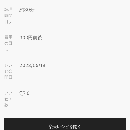
調理
約30分
時間
目安
費用
300円前後
の目
安
レシ
2023/05/19
ピ公
開日
いい
0
ね！
数
楽天レシピを開く