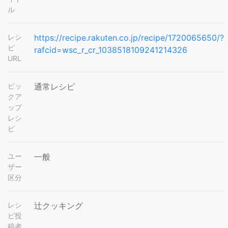
ル
レシ
https://recipe.rakuten.co.jp/recipe/1720065650/?
ピ
rafcid=wsc_r_cr_1038518109241214326
URL
ピッ
通常レシピ
クア
ップ
レシ
ピ
ユー
一般
ザー
区分
レシ
辻クッキング
ピ投
稿者