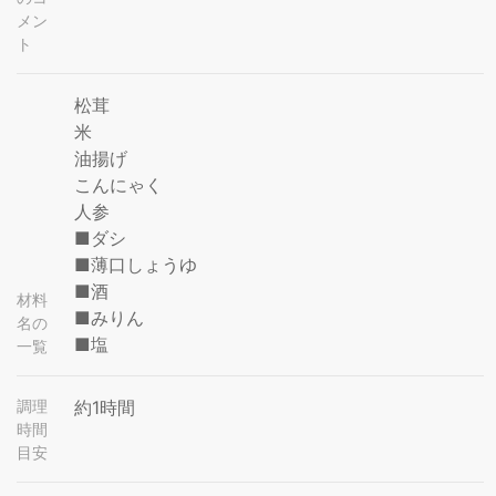
メン
ト
松茸
米
油揚げ
こんにゃく
人参
■ダシ
■薄口しょうゆ
■酒
材料
■みりん
名の
■塩
一覧
調理
約1時間
時間
目安