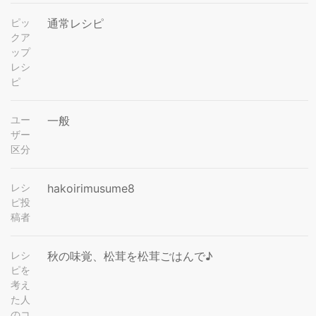
ピッ
通常レシピ
クア
ップ
レシ
ピ
ユー
一般
ザー
区分
レシ
hakoirimusume8
ピ投
稿者
レシ
秋の味覚、松茸を松茸ごはんで♪
ピを
考え
た人
のコ