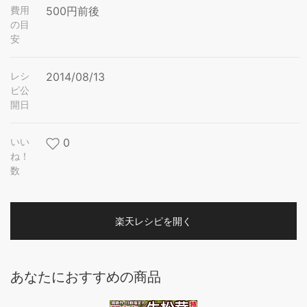
費用
500円前後
の目
安
レシ
2014/08/13
ピ公
開日
いい
0
ね！
数
楽天レシピを開く
あなたにおすすめの商品