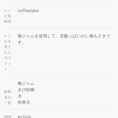
レシ
coffeelake
ピ投
稿者
レシ
梅ジャムを使用して、甘酸っぱいのし梅もどきで
ピを
す。
考え
た人
のコ
メン
ト
梅ジャム
きび砂糖
材料
水
名の
粉寒天
一覧
調理
約30分