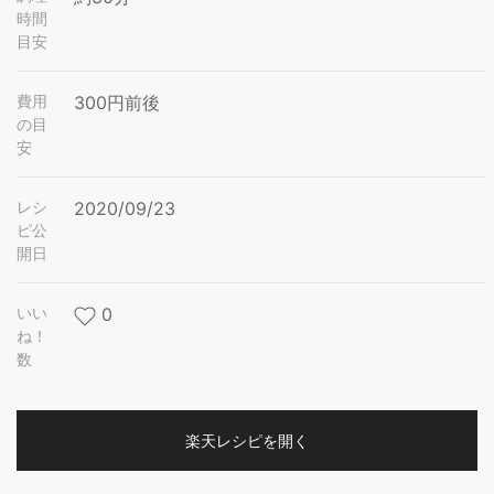
時間
目安
費用
300円前後
の目
安
レシ
2020/09/23
ピ公
開日
いい
0
ね！
数
楽天レシピを開く