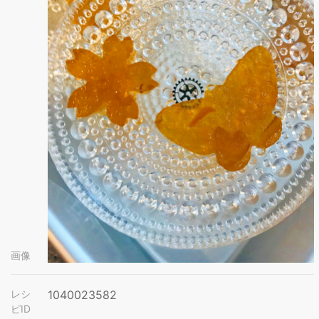
画像
レシ
1040023582
ピID