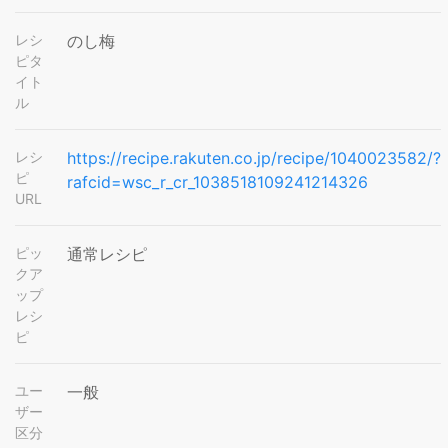
レシ
のし梅
ピタ
イト
ル
レシ
https://recipe.rakuten.co.jp/recipe/1040023582/?
ピ
rafcid=wsc_r_cr_1038518109241214326
URL
ピッ
通常レシピ
クア
ップ
レシ
ピ
ユー
一般
ザー
区分