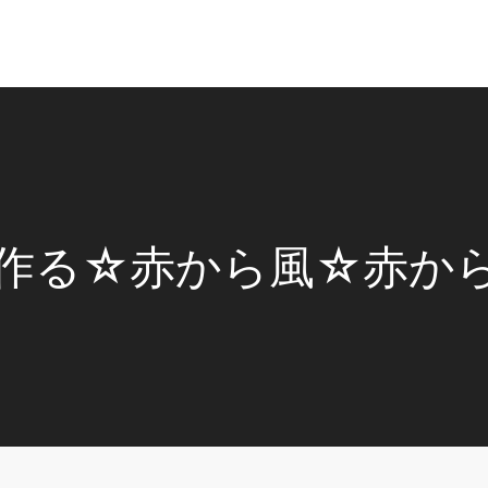
作る☆赤から風☆赤か