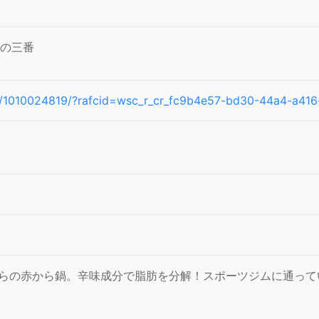
の三番
cipe/1010024819/?rafcid=wsc_r_cr_fc9b4e57-bd30-44a4-a4
らの赤から鍋。辛味成分で脂肪を分解！スポーツジムに通って