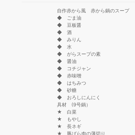
自作赤から風 赤から鍋のスープ
◆ ごま油
◆ 豆板醤
◆ 酒
◆ みりん
◆ 水
◆ がらスープの素
◆ 醤油
◆ コチジャン
◆ 赤味噌
◆ はちみつ
◆ 砂糖
◆ おろしにんにく
具材 (9号鍋）
★ 白菜
★ もやし
★ 長ネギ
★ 豚ばら肉の薄切り