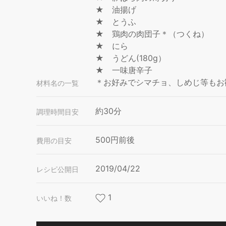
★ 油揚げ
★ とうふ
★ 鶏肉の肉団子＊（つくね）
★ にら
★ うどん(180g）
★ 一味唐辛子
＊お好みでシマチョ、しめじ等もお
材料名の一覧
約30分
調理時間目安
500円前後
費用の目安
2019/04/22
レシピ公開日
1
いいね！数