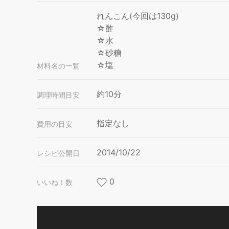
れんこん(今回は130g)
☆酢
☆水
☆砂糖
☆塩
材料名の一覧
約10分
調理時間目安
指定なし
費用の目安
2014/10/22
レシピ公開日
0
いいね！数