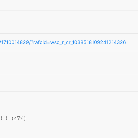
ipe/1710014829/?rafcid=wsc_r_cr_1038518109241214326
！！（≧∇≦）