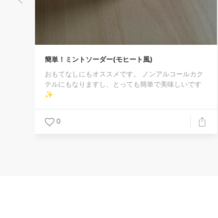
ク
す
豆腐とニラオムレツ
簡単おつまみ
0