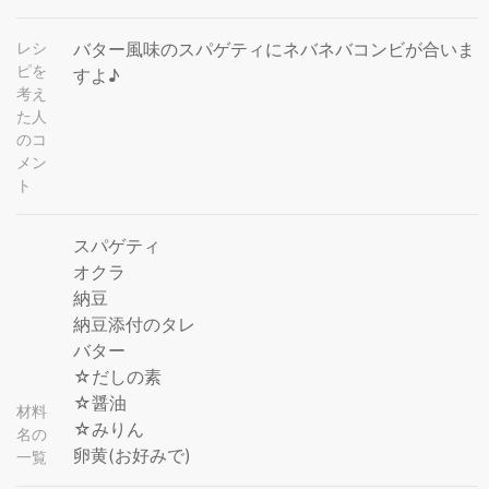
レシ
バター風味のスパゲティにネバネバコンビが合いま
ピを
すよ♪
考え
た人
のコ
メン
ト
スパゲティ
オクラ
納豆
納豆添付のタレ
バター
☆だしの素
☆醤油
材料
☆みりん
名の
卵黄(お好みで)
一覧