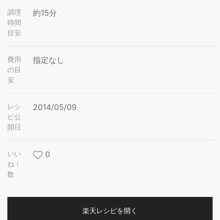
調理
約15分
時間
目安
費用
指定なし
の目
安
レシ
2014/05/09
ピ公
開日
いい
0
ね！
数
楽天レシピを開く