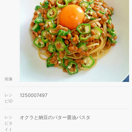
画像
レシ
1250007497
ピID
レシ
オクラと納豆のバター醤油パスタ
ピタ
イト