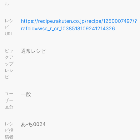
ル
レシ
https://recipe.rakuten.co.jp/recipe/1250007497/?
ピ
rafcid=wsc_r_cr_1038518109241214326
URL
ピッ
通常レシピ
クア
ップ
レシ
ピ
ユー
一般
ザー
区分
レシ
あ-ち0024
ピ投
稿者