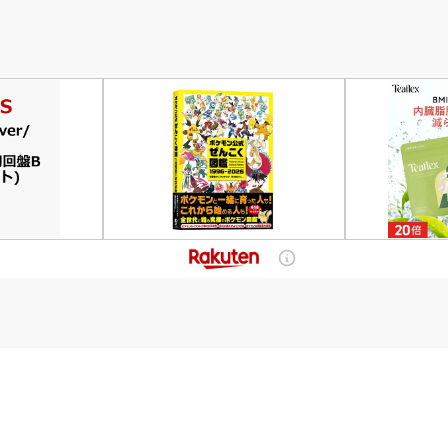
製 人気 
知多町 ギ
寄せ 特産
し身 マリ