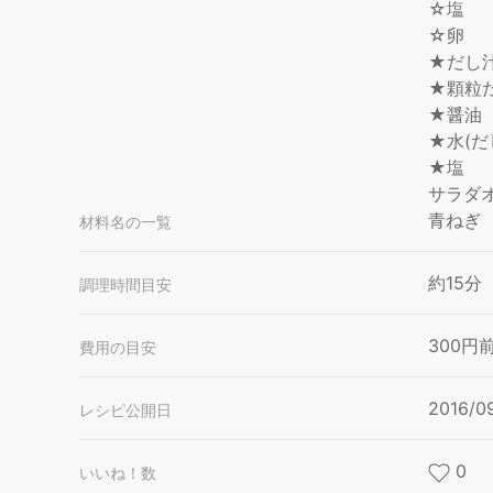
☆塩
☆卵
★だし
★顆粒だ
★醤油
★水(だ
★塩
サラダ
青ねぎ
材料名の一覧
約15分
調理時間目安
300円
費用の目安
2016/0
レシピ公開日
0
いいね！数