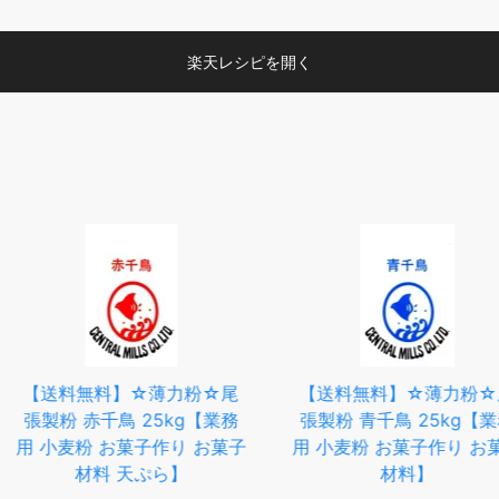
楽天レシピを開く
薄力粉☆尾
【送料無料】☆薄力粉☆尾
【ふるさと
5kg【業務
張製粉 青千鳥 25kg【業務
でだこ 冷凍
作り お菓子
用 小麦粉 お菓子作り お菓子
類 酒 さ
ら】
材料】
タコパ た