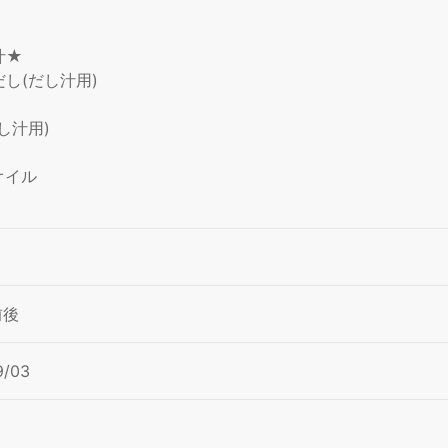
汁★
し(だし汁用)
し汁用)
オイル
前後
9/03