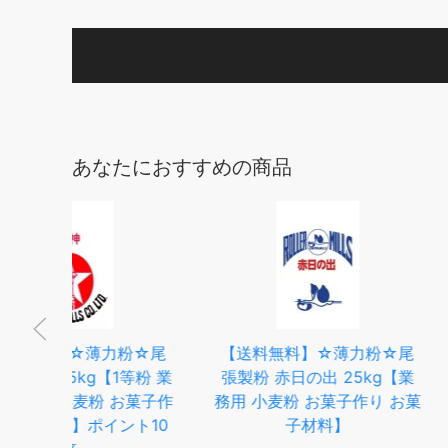
あなたにおすすめの商品
☆尾
【送料無料】☆薄力粉☆尾
【送料無料】☆
粉 業
張製粉 赤日の出 25kg【業
張製粉 赤千鳥 2
菓子作
務用 小麦粉 お菓子作り お菓
用 小麦粉 お菓子
10
子材料】
材料 天ぷ