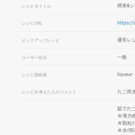
簡単&
レシピタイトル
https:/
レシピURL
通常レ
ピックアップレシピ
一般
ユーザー区分
liqueur
レシピ投稿者
たこ焼
レシピを考えた人のコメント
茹でだ
☆薄力
☆顆粒だ
☆水(明