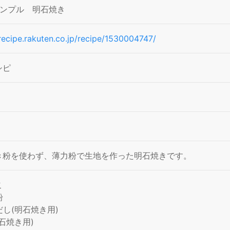
シンプル 明石焼き
/recipe.rakuten.co.jp/recipe/1530004747/
シピ
き粉を使わず、薄力粉で生地を作った明石焼きです。
こ
粉
し(明石焼き用)
石焼き用)