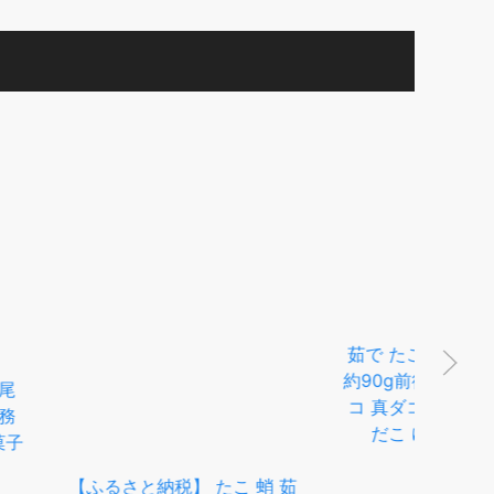
茹で たこ 足 ボイル済 冷凍
約90g前後 兵庫県 浜坂産 タ
コ 真ダコ タコ 真だこ 茹で
だこ ゆでだこ 真たこ
納税】 たこ 蛸 茹
北
 600g 海鮮 魚介
タコ
け つまみ おつまみ
タコ
こ焼き 無添加 自家
みず