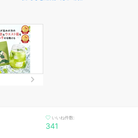
おすすめ 愛知県 南
足 
フト 贈り物 お取り
品 晩酌 おかず 刺
ネ 和食 洋食 多幸
寿司ネタ
いいね件数:
341