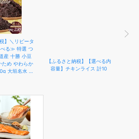
納税】【選べる内
キンライス 計10
 / 冷凍食品 レンジ
アルファ米 尾西食品 チキン
佐賀県産米 さがび
ライス 50食セット 送料無料
ライス ライス ごは
【保存食/非常食/防災食/備
レ
分け 定期便 / 佐賀
蓄食/長期保存/災害/避難/尾
選
さが風土館季楽
西/ごはん/ご飯/おにぎり/ア
【送
1AABE029]
ウトドア/レジャー/登山/旅
キ
行/キャンプ】賞味期限2031
ス 
年10月
ペ
パス
め合
選べ