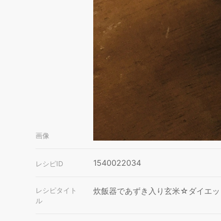
画像
1540022034
レシピID
レシピタイト
炊飯器であずき入り玄米☆ダイエッ
ル