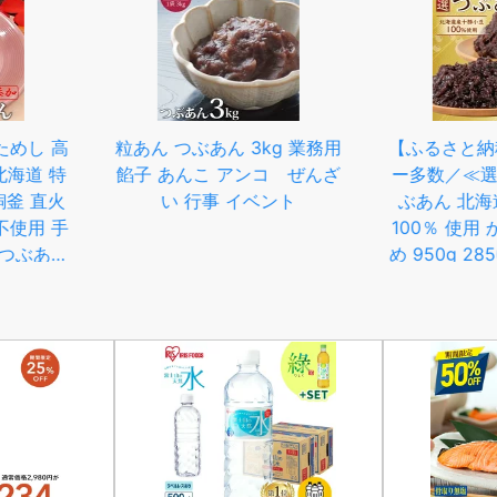
3kg 業務用
【ふるさと納税】＼リピータ
【ふるさと
ンコ ぜんざ
ー多数／≪選べる≫ 特選 つ
容量】チ
ベント
ぶあん 北海道産 十勝 小豆
食-120食
100％ 使用 かため やわらか
簡単調理 
め 950g 2850g 大垣名水 仕
より オム
込み あんこ 餡子 お菓子 和
ん ご飯 小
菓子 スイーツ 常温 4000円
県 /
四千 10000円 1万 ポスト ネ
[4
コポス 人気 ランキング 松下
製餡所 岐阜県 大垣市