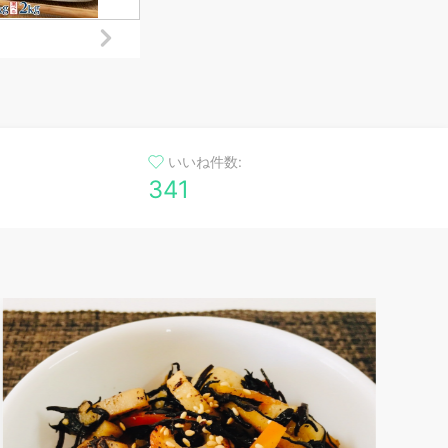
いいね件数:
341
油はね防止で怖くない！たこの天ぷら
タコに粉をまぶして衣が剥がれにくい&油跳ねを防ぎ
ます。