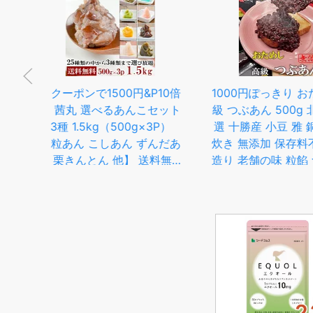
10倍
1000円ぽっきり おためし 高
粒あん つぶあん 
セット
級 つぶあん 500g 北海道 特
餡子 あんこ ア
P）
選 十勝産 小豆 雅 銅釜 直火
い 行事 イ
んだあ
炊き 無添加 保存料不使用 手
料無料
造り 老舗の味 粒餡 つぶあん
イーツ
餡子 あんこ 小豆 あずき ア
ースト
ズキ 小倉トースト ぜんざい
練り切
菓子製材 水菓子 スイーツ ネ
コポス 母の日