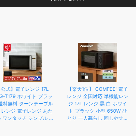
ジ 17L
【楽天1位】 COMFEE' 電子
【クー
ワイト ブラッ
レンジ 全国対応 単機能レン
50%OFF
ーンテーブル
ジ 17L レンジ 黒 白 ホワイ
り チョコ
子レンジ あた
ト ブラック 小型 650W ひ
比べて
シンプル 簡
とり 一人暮らし 回しやすい
★★★★
手動調整 シ
ターンテーブル ターンレン
い!25種
アイリスオ
ジ ヘルツフリー 光るタイマ
れチョコ (