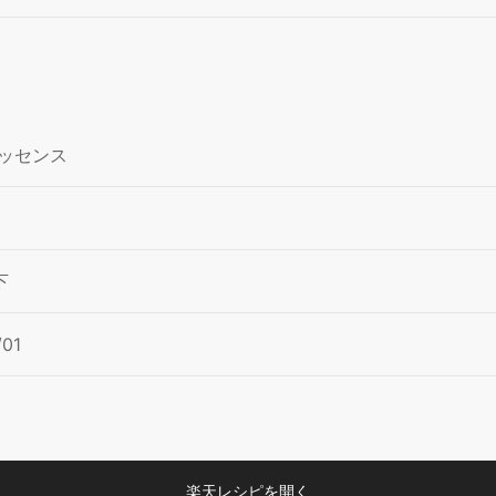
ッセンス
下
/01
楽天レシピを開く