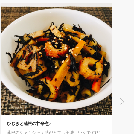
ひじきと蓮根の甘辛煮♬
蓮根のシャキシャキ感がとても美味しいんです(*´꒳