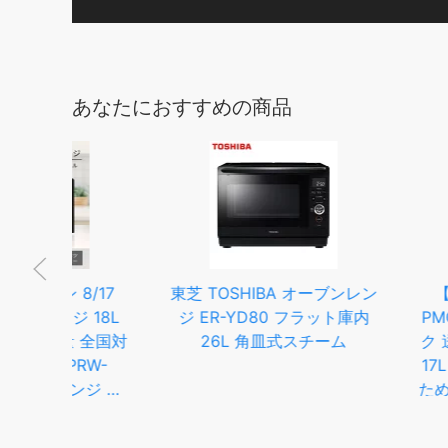
あなたにおすすめの商品
17
東芝 TOSHIBA オーブンレン
【公式】電子レン
8L
ジ ER-YD80 フラット庫内
PMG-T179 ホ
全国対
26L 角皿式スチーム
ク 送料無料 タ
-
17L レンジ 電
ジ 単
ため ワンタッチ 
 オー
単操作 自動調理 
め 解
ンプルデザイン 