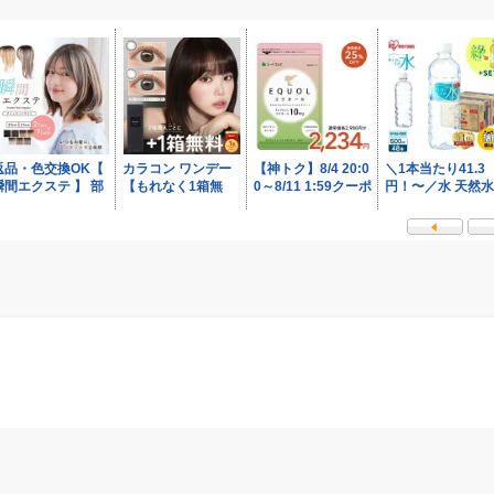
長保証対象]
ー15分 温め 解凍 調理 横開
料無料 [ 
き 弁当 冷凍食品
浜スイーツ
物マラソン