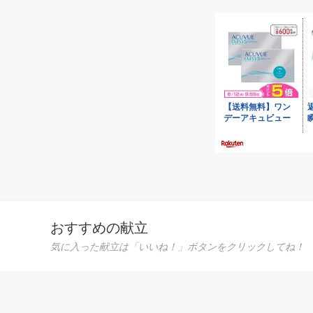
し 新
ーヤマ [安心延
【送料
おすすめの献立
気に入った献立は「いいね！」ボタンをクリックしてね！