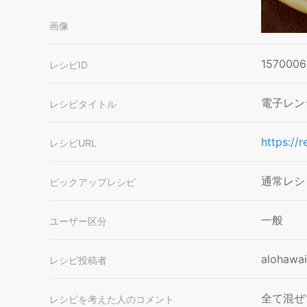
画像
1570006
レシピID
電子レン
レシピタイトル
https://
レシピURL
通常レシ
ピックアップレシピ
一般
ユーザー区分
alohawai
レシピ投稿者
全て混ぜ
レシピを考えた人のコメント