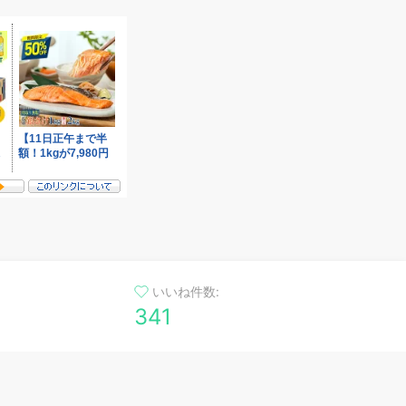
ョコ
チョコ スイーツ 大
ご褒
アカデミー ] お買
ク 
 セール SALE
ンベ
き 
いいね件数:
341