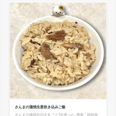
さんまの蒲焼生姜炊き込みご飯
さんまの蒲焼缶詰を丸ごと1缶使った､簡単・時短炊