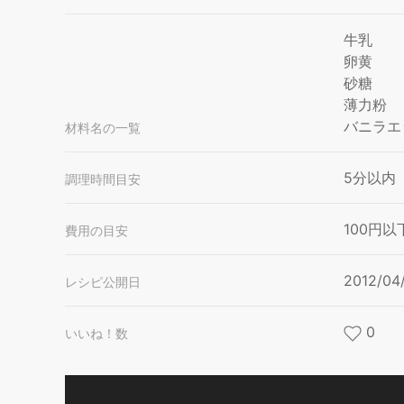
牛乳
卵黄
砂糖
薄力粉
バニラエ
材料名の一覧
5分以内
調理時間目安
100円以
費用の目安
2012/04
レシピ公開日
0
いいね！数