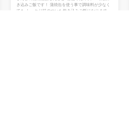
き込みご飯です！ 蒲焼缶を使う事で調味料が少なく
ても､しっかり味のついた炊き込みご飯になります。
0
Copyright 2020-2026 -
Evosystem, Inc.
All rights reserved.