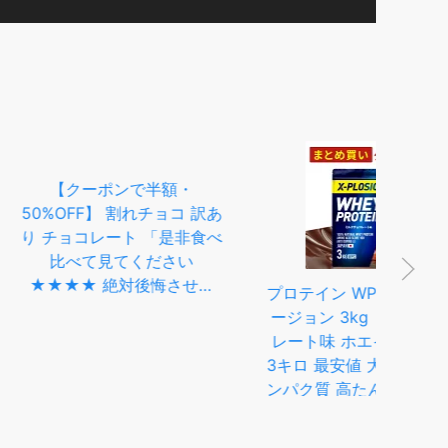
ポンで半額・
プロテイン WPC エクスプロ
】 割れチョコ 訳あ
ージョン 3kg ミルクチョコ
レート 「是非食べ
レート味 ホエイプロテイン
見てください
3キロ 最安値 大容量 筋肉 タ
【
 絶対後悔させな
ンパク質 高たんぱく 運動 ダ
れチ
類より3個 選べる割
イエット 置き換え 男性 女性
ミッ
200g×3袋)」 送
子供 こども