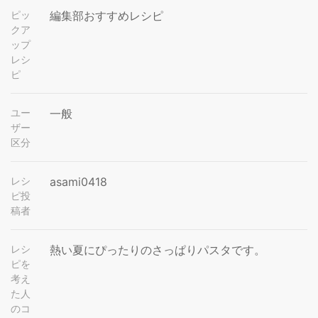
ピッ
編集部おすすめレシピ
クア
ップ
レシ
ピ
ユー
一般
ザー
区分
レシ
asami0418
ピ投
稿者
レシ
熱い夏にぴったりのさっぱりパスタです。
ピを
考え
た人
のコ