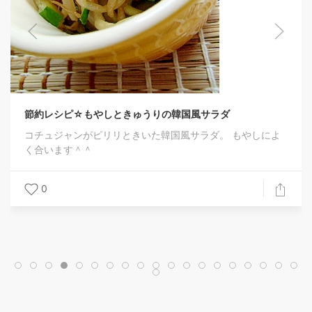
節約レシピ☆もやしときゅうりの韓国風サラダ
コチュジャンがピリリときいた韓国風サラダ。 もやしによ
く合います＾＾
0