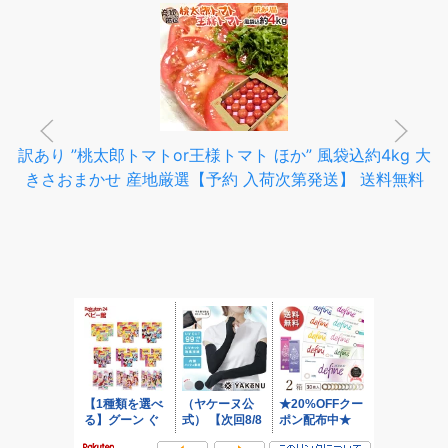
訳あり ”桃太郎トマトor王様トマト ほか” 風袋込約4kg 大
きさおまかせ 産地厳選【予約 入荷次第発送】 送料無料