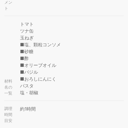
メン
ト
トマト
ツナ缶
玉ねぎ
■塩、顆粒コンソメ
■砂糖
■酢
■オリーブオイル
■バジル
■おろしにんにく
材料
パスタ
名の
塩・胡椒
一覧
調理
約1時間
時間
目安