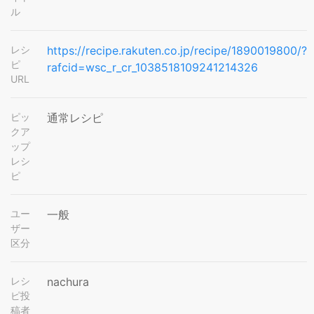
ル
レシ
https://recipe.rakuten.co.jp/recipe/1890019800/?
ピ
rafcid=wsc_r_cr_1038518109241214326
URL
ピッ
通常レシピ
クア
ップ
レシ
ピ
ユー
一般
ザー
区分
レシ
nachura
ピ投
稿者