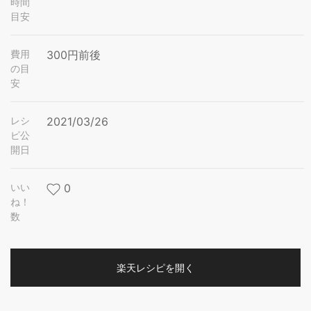
時間
目安
費用
300円前後
の目
安
レシ
2021/03/26
ピ公
開日
いい
0
ね！
数
楽天レシピを開く