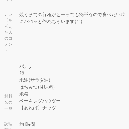
レシ
焼くまでの行程がとーっても簡単なので食べたい時
ピを
にパパッと作れちゃいます(^^)
考え
た人
のコ
メン
ト
バナナ
卵
米油(サラダ油)
はちみつ(甘味料)
米粉
材料
ベーキングパウダー
名の
【あれば】ナッツ
一覧
調理
約1時間