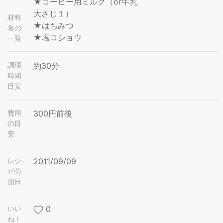
★コーヒー用ミルク（or牛乳
大さじ１）
材料
★はちみつ
名の
★塩コショウ
一覧
調理
約30分
時間
目安
費用
300円前後
の目
安
レシ
2011/09/09
ピ公
開日
いい
0
ね！