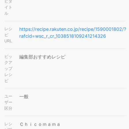
ピタ
イト
ル
レシ
https://recipe.rakuten.co.jp/recipe/1590001802/?
ピ
rafcid=wsc_r_cr_1038518109241214326
URL
ピッ
編集部おすすめレシピ
クア
ップ
レシ
ピ
ユー
一般
ザー
区分
レシ
Ｃｈｉｃｏｍａｍａ