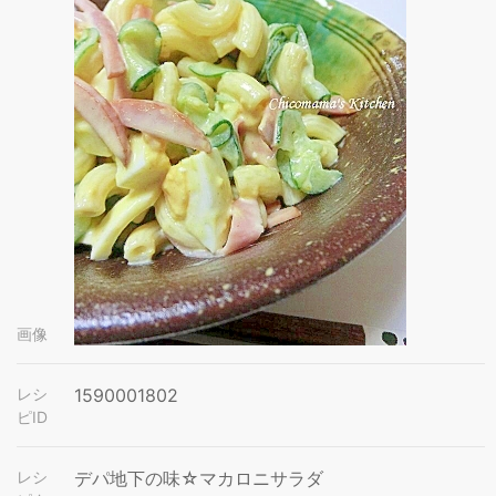
画像
レシ
1590001802
ピID
レシ
デパ地下の味☆マカロニサラダ