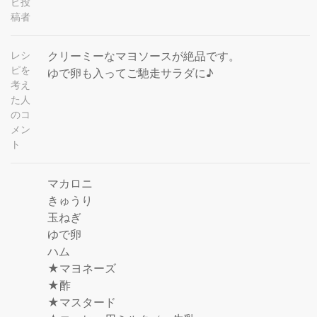
ピ投
稿者
レシ
クリーミーなマヨソースが絶品です。
ピを
ゆで卵も入ってご馳走サラダに♪
考え
た人
のコ
メン
ト
マカロニ
きゅうり
玉ねぎ
ゆで卵
ハム
★マヨネーズ
★酢
★マスタード