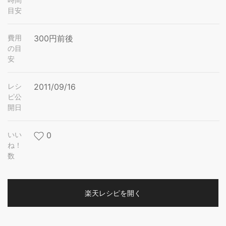
目安
費用
300円前後
の目
安
レシ
2011/09/16
ピ公
開日
いい
0
ね！
数
楽天レシピを開く