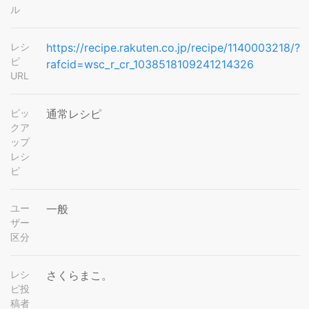
ル
レシ
https://recipe.rakuten.co.jp/recipe/1140003218/?
ピ
rafcid=wsc_r_cr_1038518109241214326
URL
ピッ
通常レシピ
クア
ップ
レシ
ピ
ユー
一般
ザー
区分
レシ
さくらまこ。
ピ投
稿者