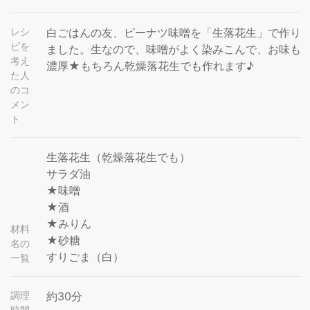
レシ
白ごはんの友、ピーナツ味噌を「生落花生」で作り
ピを
ました。生なので、味噌がよく染みこんで、お味も
考え
濃厚★もちろん乾燥落花生でも作れます♪
た人
のコ
メン
ト
生落花生（乾燥落花生でも）
サラダ油
★味噌
★酒
★みりん
材料
★砂糖
名の
すりごま（白）
一覧
調理
約30分
時間