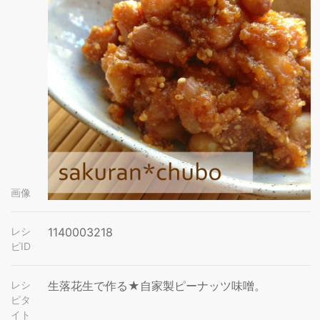
画像
レシ
1140003218
ピID
レシ
生落花生で作る★自家製ピーナッツ味噌。
ピタ
イト