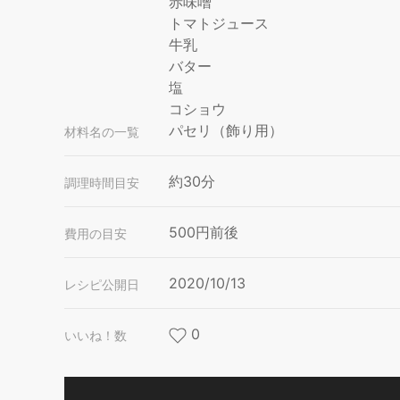
赤味噌
トマトジュース
牛乳
バター
塩
コショウ
パセリ（飾り用）
材料名の一覧
約30分
調理時間目安
500円前後
費用の目安
2020/10/13
レシピ公開日
0
いいね！数