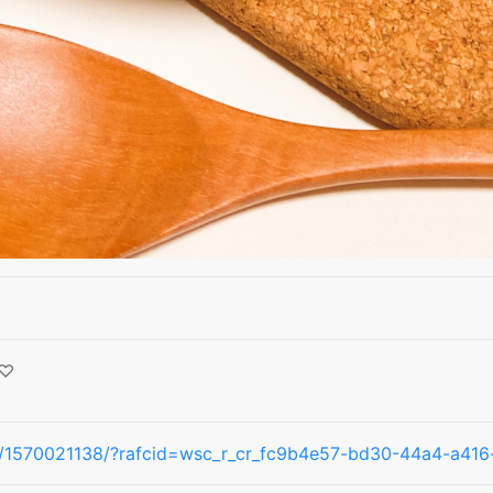
♡
cipe/1570021138/?rafcid=wsc_r_cr_fc9b4e57-bd30-44a4-a4