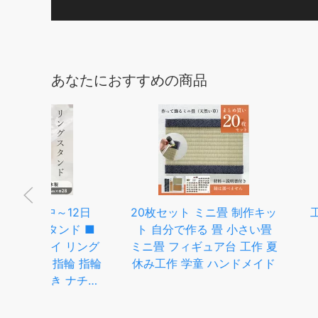
あなたにおすすめの商品
2日
20枚セット ミニ畳 制作キッ
工作キット 『小
 ■
ト 自分で作る 畳 小さい畳
ズル くじゃく 6
リング
ミニ畳 フィギュア台 工作 夏
JP228
 指輪
休み工作 学童 ハンドメイド
ナチュ
リン
ェ ア