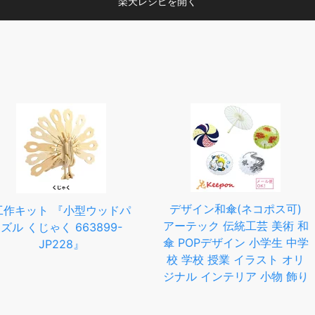
楽天レシピを開く
デザイン和傘(ネコポス可)
型ウッドパ
【ふるさ
アーテック 伝統工芸 美術 和
63899-
創業 三
傘 POPデザイン 小学生 中学
』
NAGOM
校 学校 授業 イラスト オリ
180mm
ジナル インテリア 小物 飾り
三徳 高
イフ 日
市 ギフト