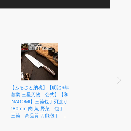
と納税】【明治6年
【楽天1位】【無料ラッピン
星刃物 公式】【和
グ】【豪華特典付き】包丁
I】三徳包丁刃渡り
グローバル 三徳2点セット
 肉 魚 野菜 包丁
GST-A46 三徳包丁 ステンレ
【マ
品質 万能包丁 ナ
ス包丁 包丁セット 右利き 左
中】
本製 職人 関
利き 国産 日本製 高級 オー
丁
 贈り物 メーカ
ルステンレス 燕三条 新潟 よ