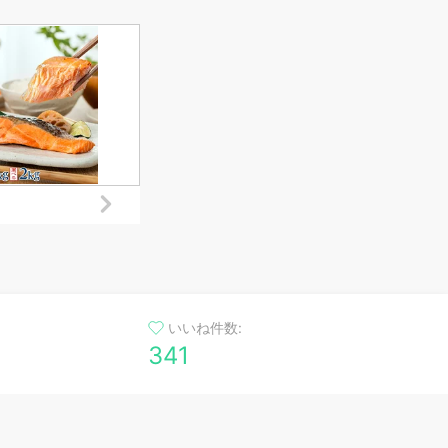
18
包丁 ステンレス
く切れる GLOBAL 包丁 [三
リブ
徳包丁18cm G-46+スピード
ほう
シャープナー GSS-01]
包
プ
いいね件数:
341