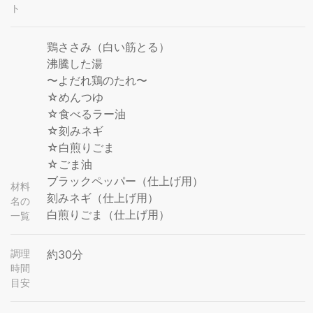
ト
鶏ささみ（白い筋とる）
沸騰した湯
〜よだれ鶏のたれ〜
☆めんつゆ
☆食べるラー油
☆刻みネギ
☆白煎りごま
☆ごま油
ブラックペッパー（仕上げ用）
材料
刻みネギ（仕上げ用）
名の
白煎りごま（仕上げ用）
一覧
調理
約30分
時間
目安