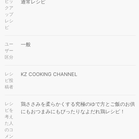
ピッ
通常レシピ
クア
ップ
レシ
ピ
ユー
一般
ザー
区分
レシ
KZ COOKING CHANNEL
ピ投
稿者
レシ
鶏ささみを柔らかくする究極のゆで方とご飯のお供
ピを
にもおつまみにもぴったりなよだれ鶏レシピ！
考え
た人
のコ
メン