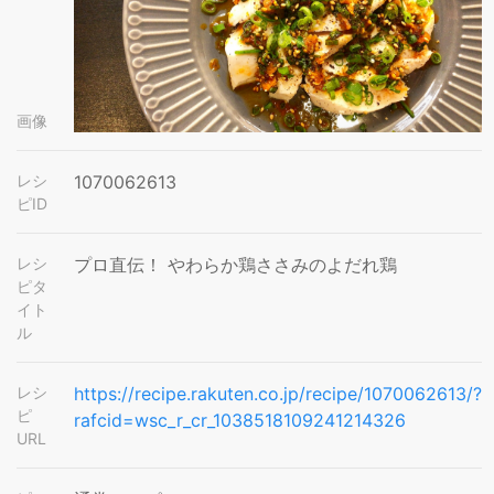
画像
レシ
1070062613
ピID
レシ
プロ直伝！ やわらか鶏ささみのよだれ鶏
ピタ
イト
ル
レシ
https://recipe.rakuten.co.jp/recipe/1070062613/?
ピ
rafcid=wsc_r_cr_1038518109241214326
URL