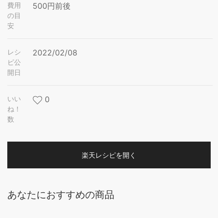
費用
500円前後
の目
安
レシ
2022/02/08
ピ公
開日
いい
0
ね！
数
楽天レシピを開く
あなたにおすすめの商品