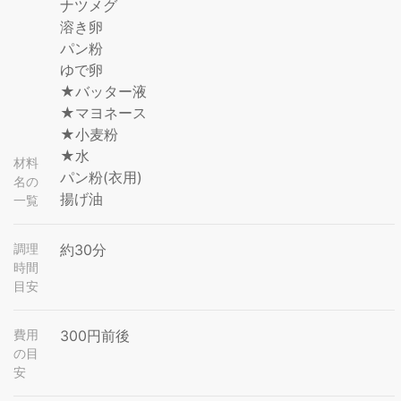
ナツメグ
溶き卵
パン粉
ゆで卵
★バッター液
★マヨネース
★小麦粉
★水
材料
パン粉(衣用)
名の
揚げ油
一覧
調理
約30分
時間
目安
費用
300円前後
の目
安