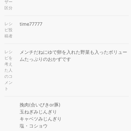
ザー
区分
レシ
time77777
ピ投
稿者
レシ
メンチだねにゆで卵を入れた野菜も入ったボリュー
ピを
ムたっぷりのおかずです
考え
た人
のコ
メン
ト
挽肉(合いびきor豚)
玉ねぎみじんぎり
キャベツみじんぎり
塩・コショウ