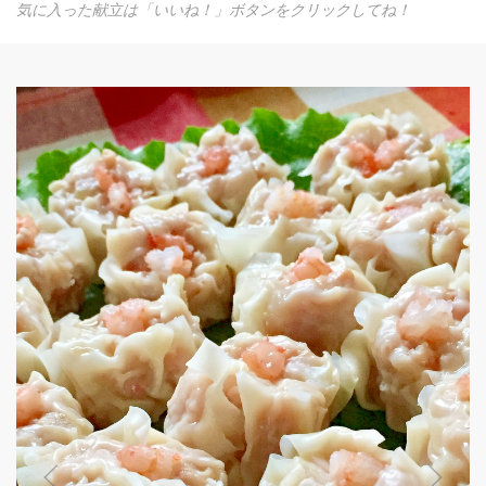
気に入った献立は「いいね！」ボタンをクリックしてね！
塩麹で作る☆鶏む
｢塩麹特集｣で取
込み、低温でじっ
ハムのような美味
0