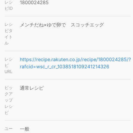
レシ
1800024285
ピID
レシ
メンチだね×ゆで卵で スコッチエッグ
ピタ
イト
ル
レシ
https://recipe.rakuten.co.jp/recipe/1800024285/?
ピ
rafcid=wsc_r_cr_1038518109241214326
URL
ピッ
通常レシピ
クア
ップ
レシ
ピ
ユー
一般