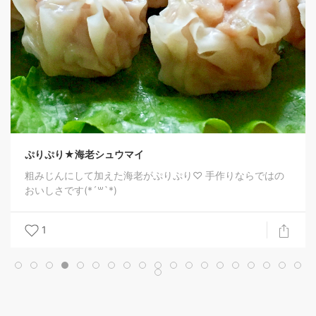
ュウマイ
えた海老がぷりぷり♡ 手作りならではの
*)