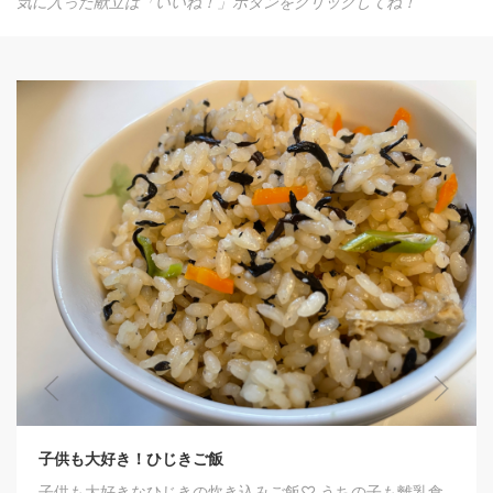
気に入った献立は「いいね！」ボタンをクリックしてね！
味ん味ん風！千切りキャベツ 52円
焼肉屋、味ん味んのキャベツ風です^ ^
0
 うちの子も離乳食