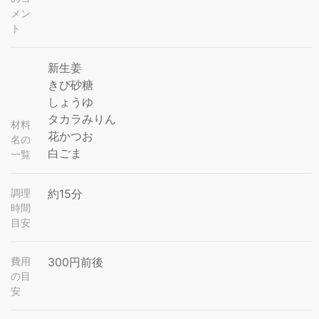
メン
ト
新生姜
きび砂糖
しょうゆ
タカラみりん
材料
花かつお
名の
白ごま
一覧
調理
約15分
時間
目安
費用
300円前後
の目
安