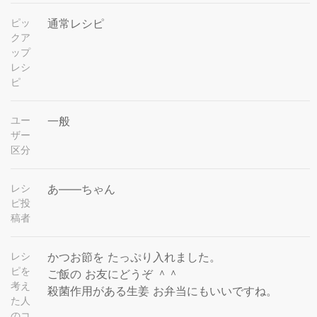
ピッ
通常レシピ
クア
ップ
レシ
ピ
ユー
一般
ザー
区分
レシ
あ——ちゃん
ピ投
稿者
レシ
かつお節を たっぷり入れました。
ピを
ご飯の お友にどうぞ ＾＾
考え
殺菌作用がある生姜 お弁当にもいいですね。
た人
のコ