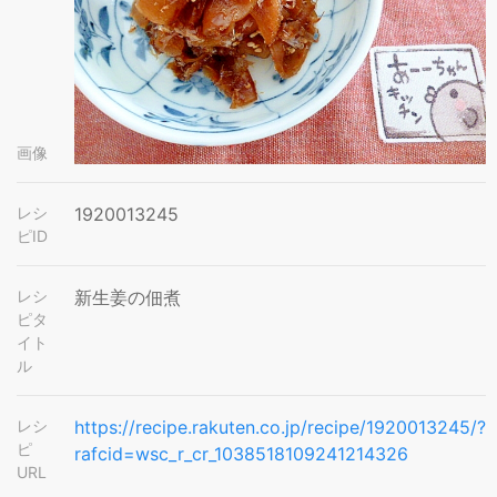
画像
レシ
1920013245
ピID
レシ
新生姜の佃煮
ピタ
イト
ル
レシ
https://recipe.rakuten.co.jp/recipe/1920013245/?
ピ
rafcid=wsc_r_cr_1038518109241214326
URL