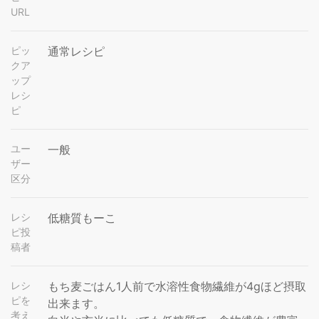
URL
ピッ
通常レシピ
クア
ップ
レシ
ピ
ユー
一般
ザー
区分
レシ
低糖質もーこ
ピ投
稿者
レシ
もち麦ごはん1人前で水溶性食物繊維が4gほど摂取
ピを
出来ます。
考え