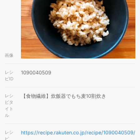
画像
レシ
1090040509
ピID
レシ
【食物繊維】炊飯器でもち麦10割炊き
ピタ
イト
ル
レシ
https://recipe.rakuten.co.jp/recipe/1090040509/
ピ