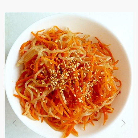
フライパンで簡単に☆鱧(はも)の蒲焼風
いつも湯引きや鍋なので、味をつけて焼い
0