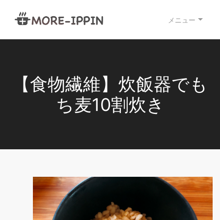
メニュー
【食物繊維】炊飯器でも
ち麦10割炊き