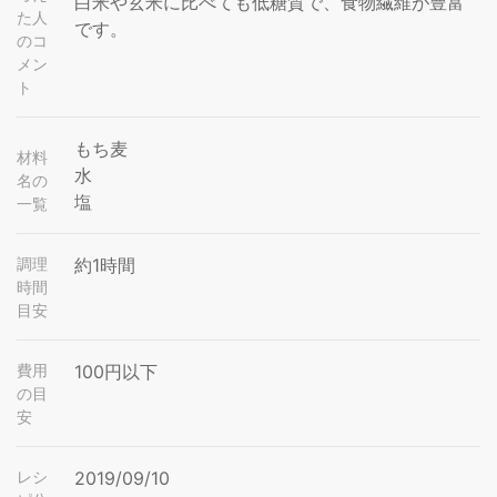
白米や玄米に比べても低糖質で、食物繊維が豊富
た人
です。
のコ
メン
ト
もち麦
材料
水
名の
塩
一覧
調理
約1時間
時間
目安
費用
100円以下
の目
安
レシ
2019/09/10