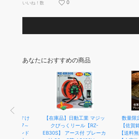
0
いいね！数
あなたにおすすめの商品
すけ
【在庫品】日動工業 マジッ
数量限定価格！【
（7～
クびっくリール【RZ-
【佐賀銘柄米 玄
ランド
EB30S】 アース付 ブレーカ
【送料無料 一部