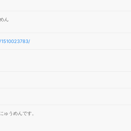
めん
pe/1510023783/
にゅうめんです。