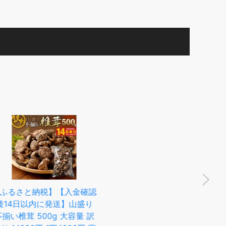
納税】【入金確認
【ふるさと納税】【14営業
以内に発送】山盛り
日以内発送】 訳あり 原木椎
500g 大容量 訳
茸 不揃い椎茸 ＜選べる内容
【