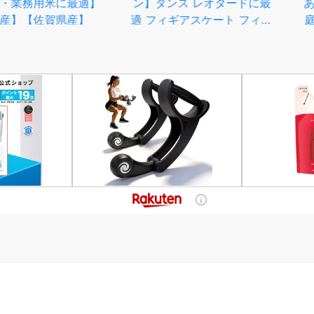
米に最適】
ン】ダンス レオタードに最
あり 1400
賀県産】
適 フィギアスケート フィッ
庭用 しい
ト 伸びが良い【日本製】
国産 九州