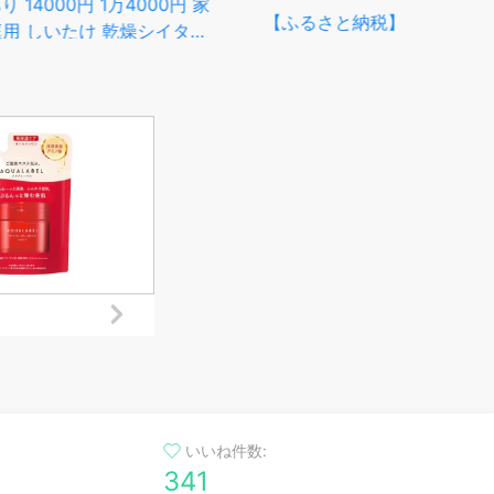
0円 1万4000円 家
量＞ 6袋 / 10袋 / 50袋 セッ
50
たけ 乾燥シイタケ
ト 1袋あたり40g 椎茸 乾燥
袋 
 大分県 送料無料
シイタケ 乾椎茸 しいたけ お
ホク
すそ分け 小分け 大分県産 国
10
産 九州 大分県 豊後大野市
茸 
送料無料
燥椎
り 
いいね件数:
341