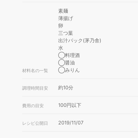
素麺
薄揚げ
卵
三つ葉
出汁パック(茅乃舎)
水
◯料理酒
◯醤油
◯みりん
材料名の一覧
約10分
調理時間目安
100円以下
費用の目安
2019/11/07
レシピ公開日