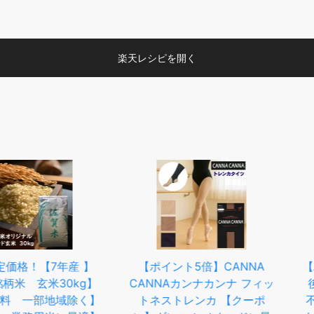
楽天レシピを開く
7年産 】
【ポイント5倍】CANNA
【ふるさと
米30kg】
CANNAカンナカンナ フィッ
後14日
地域除く】
トネストレンカ 【クーポ
不揃い椎茸 