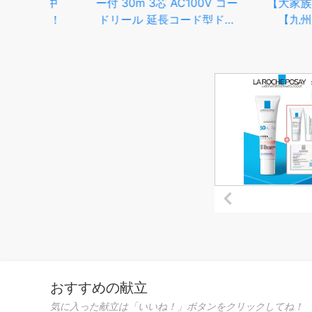
お中
ー付 30m 3芯 AC100V コー
【大家族・業務用
！！
ドリール 延長コード型ドラ
【九州産】【佐
ム 電工ドラム 高所・狭所作
業に最適 作業場所が狭い時
に大変便利！マジックビック
リール
おすすめの献立
気に入った献立は「いいね！」ボタンをクリックしてね！