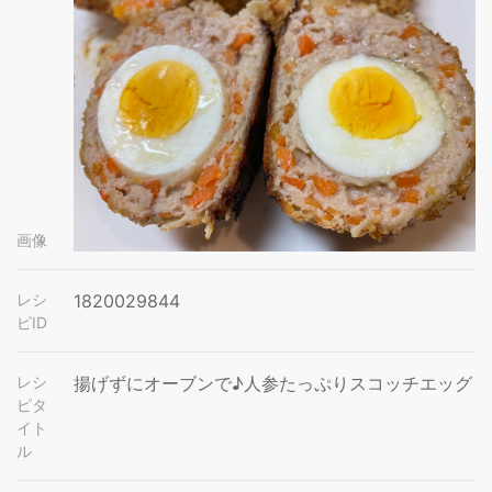
画像
レシ
1820029844
ピID
レシ
揚げずにオーブンで♪人参たっぷりスコッチエッグ
ピタ
イト
ル