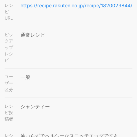
レシ
https://recipe.rakuten.co.jp/recipe/1820029844/
ピ
URL
ピッ
通常レシピ
クア
ップ
レシ
ピ
ユー
一般
ザー
区分
レシ
シャンティー
ピ投
稿者
レシ
油いらずでヘルシーなスコッチエッグです♪