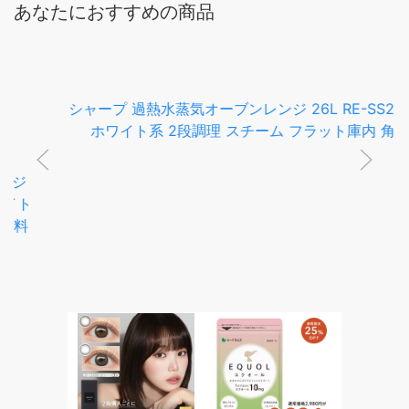
あなたにおすすめの商品
シャープ 過熱水蒸気オーブンレンジ 26L RE-SS26B-W
ホワイト系 2段調理 スチーム フラット庫内 角皿