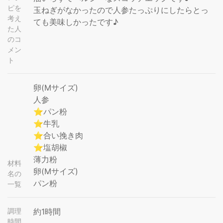
ピを
玉ねぎがなかったので人参たっぷりにしたらとっ
考え
ても美味しかったです♪
た人
のコ
メン
ト
卵(Mサイズ)
人参
⭐パン粉
⭐牛乳
⭐合い挽き肉
⭐塩胡椒
薄力粉
材料
卵(Mサイズ)
名の
パン粉
一覧
調理
約1時間
時間