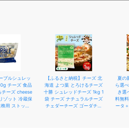
ルシュレッ
【ふるさと納税】チーズ 北
夏の新商
 チーズ 食品
海道 よつ葉 とろけるチーズ
ら選べる『
 cheese
十勝 シュレッドチーズ 1kg 1
き選べる
ット 冷蔵保
袋 チーズ ナチュラルチーズ
料無料】プ
用 ストック
チェダーチーズ ゴーダチー
ータ＋ナポ
とめ買い 買
ズ モッツァレラチーズ ミッ
＋オリジナ
 調理 料理
クスチーズ お取り寄せ ピザ
ピザカッ
乳製品 ドリ
グラタン トースト 料理 トッ