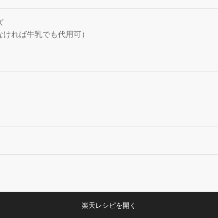
ズ
なければ牛乳でも代用可）
楽天レシピを開く