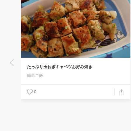
！
たっぷり玉ねぎキャベツお好み焼き
簡単ご飯
0