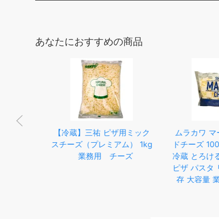
あなたにおすすめの商品
ト5
【冷蔵】三祐 ピザ用ミック
ムラカワ マーブ
北海道
スチーズ（プレミアム） 1kg
ドチーズ 1000g
kg｜
業務用 チーズ
冷蔵 とろけるチーズ
ーズ
ピザ パスタ リゾ
存 大容量 業務
保存 賞味期限 ま
い置き 常備 洋食
クッキング 食材 