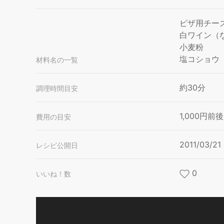
ピザ用チー
白ワイン（
小麦粉
塩コショウ
材料名の一覧
約30分
調理時間目安
1,000円前後
費用の目安
2011/03/21
レシピ公開日
0
いいね！数