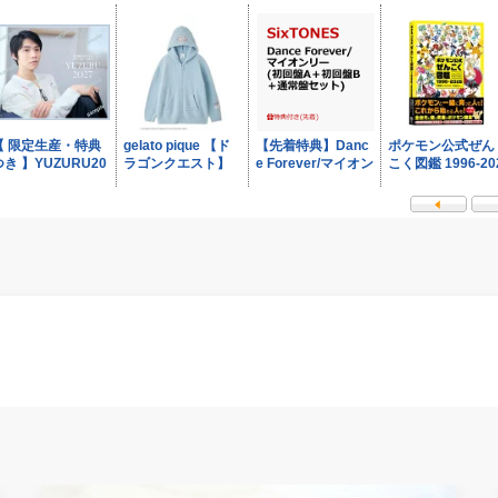
 のびる
ピング アレンジ 送料無料 士
コストコ】
幌町 10000円