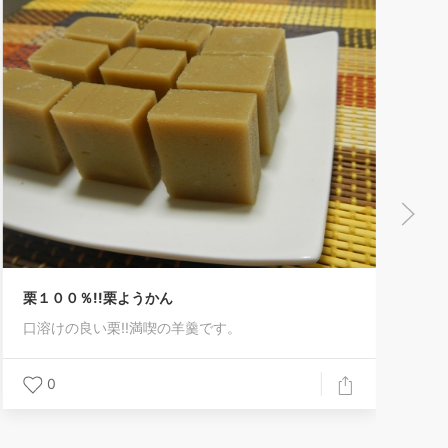
栗１００％!!栗ようかん
口溶けの良い栗!!満喫の羊羹です。
0