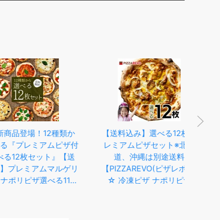
品登場！12種類か
【送料込み】選べる12枚プ
【
プレミアムピザ付
レミアムピザセット※北海
お
12枚セット』【送
道、沖縄は別途送料
ら選
レミアムマルゲリ
【PIZZAREVO(ピザレボ)】
ピザ
リピザ選べる11枚
☆ 冷凍ピザ ナポリピザ
ァ 
ルブレンド七味＋
pizza 冷凍食品 保存料 無添
ピ
ターの大満足セッ
加 ギフト
ト！