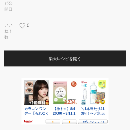
ピ公
開日
いい
0
ね！
数
楽天レシピを開く