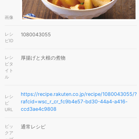
画像
レシ
1080043055
ピID
レシ
厚揚げと大根の煮物
ピタ
イト
ル
https://recipe.rakuten.co.jp/recipe/1080043055/?
レシ
rafcid=wsc_r_cr_fc9b4e57-bd30-44a4-a416-
ピ
ccd3ae4c9808
URL
ピッ
通常レシピ
クア