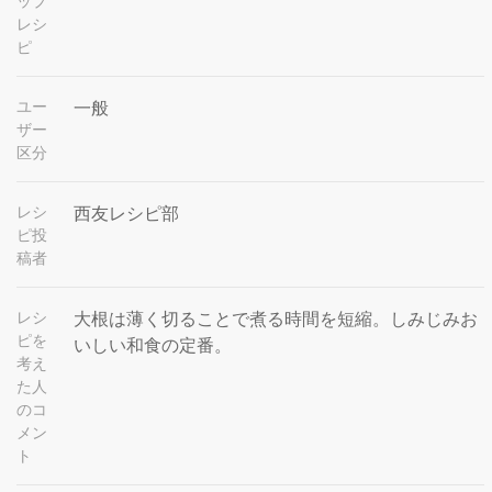
ップ
レシ
ピ
ユー
一般
ザー
区分
レシ
西友レシピ部
ピ投
稿者
レシ
大根は薄く切ることで煮る時間を短縮。しみじみお
ピを
いしい和食の定番。
考え
た人
のコ
メン
ト