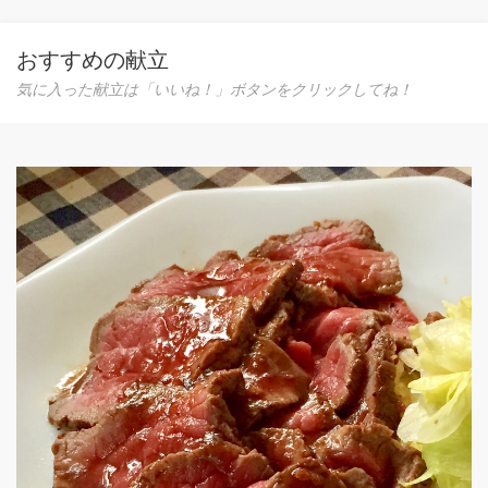
おすすめの献立
気に入った献立は「いいね！」ボタンをクリックしてね！
北海道の味覚！ 三升漬
北海道の郷土料理です。麹が一升、なんばん一升、醤油
升、混ぜ合わせて三升漬。ピリ辛がクセになります！
0