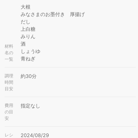
大根
みなさまのお墨付き 厚揚げ
だし
上白糖
みりん
酒
材料
しょうゆ
名の
青ねぎ
一覧
調理
約30分
時間
目安
費用
指定なし
の目
安
レシ
2024/08/29