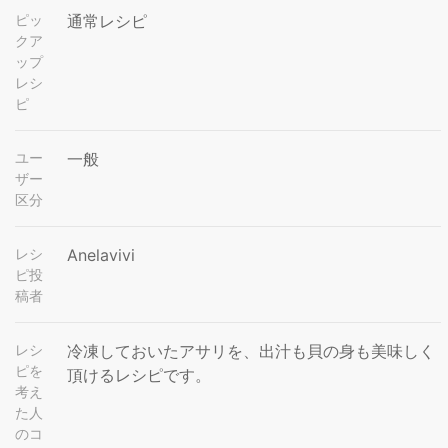
ピッ
通常レシピ
クア
ップ
レシ
ピ
ユー
一般
ザー
区分
レシ
Anelavivi
ピ投
稿者
レシ
冷凍しておいたアサリを、出汁も貝の身も美味しく
ピを
頂けるレシピです。
考え
た人
のコ