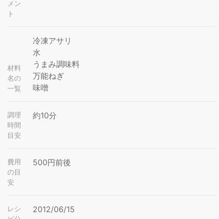
メン
ト
冷凍アサリ
水
うまみ調味料
材料
万能ねぎ
名の
味噌
一覧
調理
約10分
時間
目安
費用
500円前後
の目
安
レシ
2012/06/15
ピ公