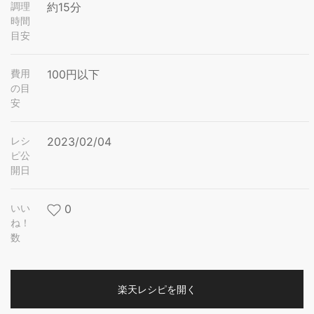
調理
約15分
時間
目安
費用
100円以下
の目
安
レシ
2023/02/04
ピ公
開日
いい
0
ね！
数
楽天レシピを開く