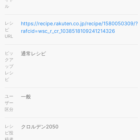
ル
レシ
https://recipe.rakuten.co.jp/recipe/1580050309/?
ピ
rafcid=wsc_r_cr_1038518109241214326
URL
ピッ
通常レシピ
クア
ップ
レシ
ピ
ユー
一般
ザー
区分
レシ
クロルデン2050
ピ投
稿者