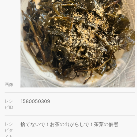
画像
レシ
1580050309
ピID
レシ
捨てないで！お茶の出がらしで！茶葉の佃煮
ピタ
イト