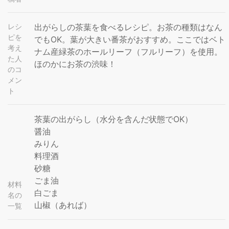
レシ
出がらしの茶葉を食べるレシピ。お茶の種類はなん
ピを
でもOK。葉が大きい番茶がおすすめ。ここではベト
考え
ナム産緑茶のホールリーフ（フルリーフ）を使用。
た人
ほのかにお茶の渋味！
のコ
メン
ト
茶葉の出がらし（水分を含んだ状態でOK）
醤油
みりん
料理酒
砂糖
ごま油
材料
白ごま
名の
山椒（あれば）
一覧