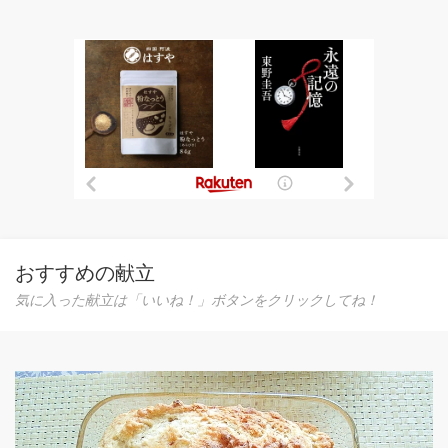
おすすめの献立
気に入った献立は「いいね！」ボタンをクリックしてね！
放置で簡単！