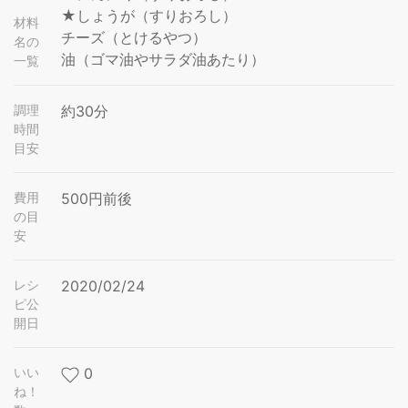
★しょうが（すりおろし）
材料
チーズ（とけるやつ）
名の
油（ゴマ油やサラダ油あたり）
一覧
調理
約30分
時間
目安
費用
500円前後
の目
安
レシ
2020/02/24
ピ公
開日
いい
0
ね！