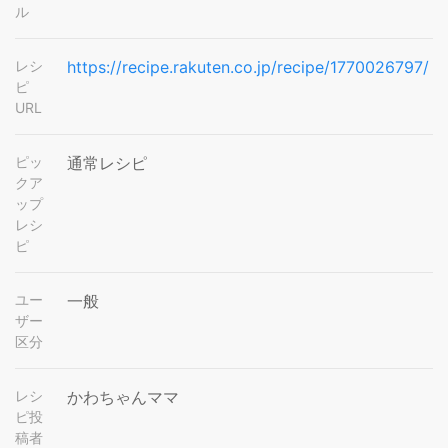
ル
レシ
https://recipe.rakuten.co.jp/recipe/1770026797/
ピ
URL
ピッ
通常レシピ
クア
ップ
レシ
ピ
ユー
一般
ザー
区分
レシ
かわちゃんママ
ピ投
稿者