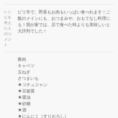
レシ
ピリ辛で、野菜もお肉もいっぱい食べれます！ご
ピを
飯のメインにも、おつまみや、おもてなし料理に
考え
も！我が家では、店で食べた時よりも美味しいと
た人
大評判でした！
のコ
メン
ト
豚肉
キャベツ
玉ねぎ
さつまいも
★コチュジャン
★豆板醤
★醤油
★砂糖
★酒
★にんにく（すりおろし）