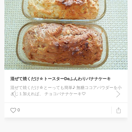
普段は黄色い
手に入ったの
リリと美味し
0
け☆トースターDeふんわりバナナケーキ
け☆とーっても簡単♪ 無糖ココアパウダーを小
ば、 チョコバナナケーキ♡