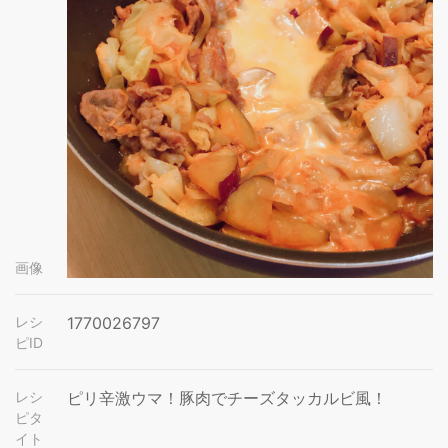
画像
レシ
1770026797
ピID
レシ
ピリ辛激ウマ！豚肉でチーズタッカルビ風！
ピタ
イト