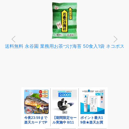
送料無料 永谷園 業務用お茶づけ海苔 50食入1袋 ネコポス