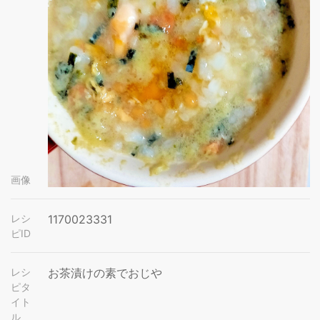
画像
レシ
1170023331
ピID
レシ
お茶漬けの素でおじや
ピタ
イト
ル