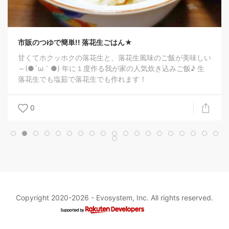
市販のつゆで簡単!! 落花生ごはん★
甘くてホクッホクの落花生と、落花生風味のご飯が美味しい
～(●´ω｀●) 年に１度作る我が家の人気炊き込みご飯♪ 生
落花生でも塩茹で落花生でも作れます！
0
Copyright 2020-2026 -
Evosystem, Inc.
All rights reserved.