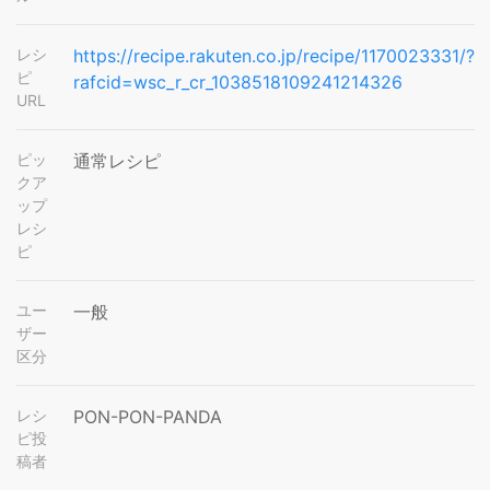
レシ
https://recipe.rakuten.co.jp/recipe/1170023331/?
ピ
rafcid=wsc_r_cr_1038518109241214326
URL
ピッ
通常レシピ
クア
ップ
レシ
ピ
ユー
一般
ザー
区分
レシ
PON-PON-PANDA
ピ投
稿者