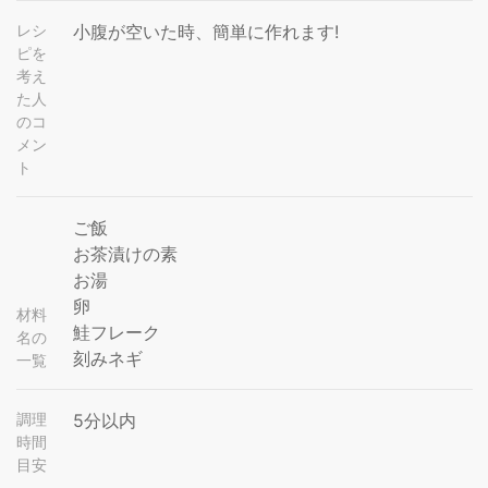
レシ
小腹が空いた時、簡単に作れます!
ピを
考え
た人
のコ
メン
ト
ご飯
お茶漬けの素
お湯
卵
材料
鮭フレーク
名の
刻みネギ
一覧
調理
5分以内
時間
目安