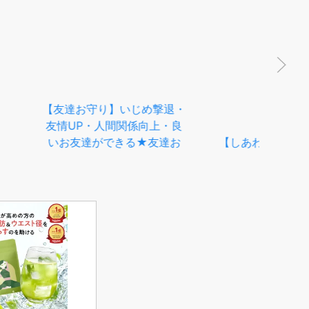
【しあわせ詰め合わせお守
り】いじめ撃退・友情運
UP・人間関係向上・良いお
り】いじめ撃退・
友達ができる★友達お守り
・人間関係向上・良
★お守り★クローバー・四
ができる★友達お
つ葉・シトリン・ヒマラヤ産
ート・星・丸★ス
水晶★贈り物・プレゼント
★贈り物・プレゼ
にも★パワーストーン★護
ワーストーン★護
符(霊符)
【人
符(霊符)
絆鹽
塩
向上
直り
お守
邪
ワ