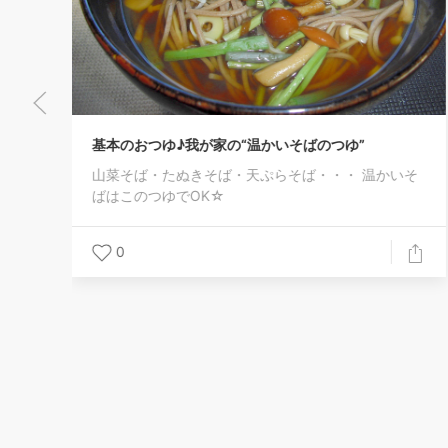
基本のおつゆ♪我が家の“温かいそばのつゆ”
山菜そば・たぬきそば・天ぷらそば・・・ 温かいそ
ばはこのつゆでOK☆
0