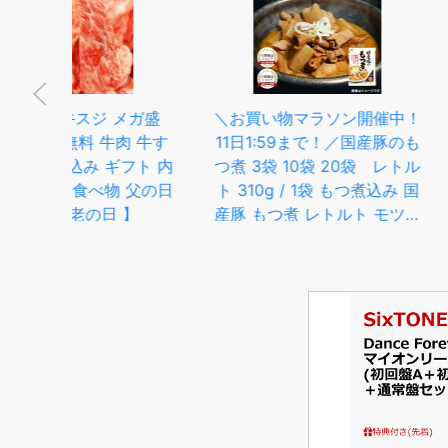
ガ盛
＼お買い物マラソン開催中！
【マラソン限定50
 牛す
11日1:59まで！／国産豚のも
肉 のデミとろ煮込
ト 内
つ煮 3袋 10袋 20袋 レトル
肉 ブロック ビ
父の日
ト 310g / 1袋 もつ煮込み 国
とろける やわらか
産豚 もつ煮 レトルト モツ煮
フト の お試し 
お取り寄せ ギフト おつまみ
誕生日 の おため
保存食 こんにゃく ピリ辛 惣
せグルメ お取り
菜 家飲み ご飯のお供 1000
ご飯のお供 食べ物
円ポッキリ ビールに合う
気 おかず おつま
ル ごち