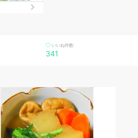
いいね件数:
341