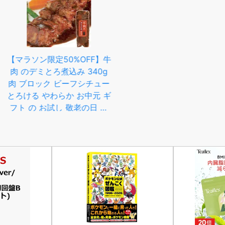
【マラソン限定20%OFF+送
料無料】豚肉の味噌煮込み
贈答用2本 セット【楽天グル
メ大賞通算14回受賞】 お中
【友達お守
元 ギフト 御中元 肉 柔らか
友情UP
%OFF】牛
角煮 お取り寄せグルメ お取
いお友達
み 340g
り寄せ グルメ ご飯のお供 ご
守り★ハ
ーフシチュー
はんのおとも のし 贈り物 食
トラップ
 お中元 ギ
べ物 実用的 人気 おかず お
ント★パ
敬老の日 お
つまみ
し お取り寄
寄せ グルメ
 実用的 人
み オードブ
そう