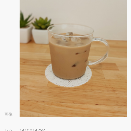
画像
レシ
1410014784