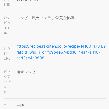
ピID
レシ
コンビニ風カフェラテ♡黄金比率
ピタ
イト
ル
https://recipe.rakuten.co.jp/recipe/1410014784/?
レシ
rafcid=wsc_r_cr_fc9b4e57-bd30-44a4-a416-
ピ
ccd3ae4c9808
URL
ピッ
通常レシピ
クア
ップ
レシ
ピ
ユー
一般