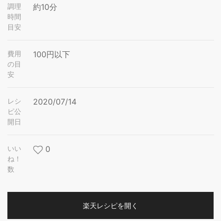
調理
約10分
時間
目安
費用
100円以下
の目
安
レシ
2020/07/14
ピ公
開日
いい
0
ね！
数
楽天レシピを開く