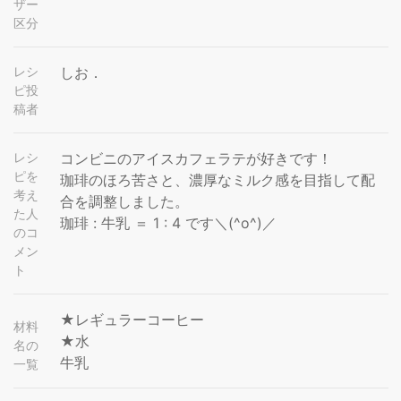
ザー
区分
レシ
しお．
ピ投
稿者
レシ
コンビニのアイスカフェラテが好きです！
ピを
珈琲のほろ苦さと、濃厚なミルク感を目指して配
考え
合を調整しました。
た人
珈琲 : 牛乳 ＝ 1 : 4 です＼(^o^)／
のコ
メン
ト
★レギュラーコーヒー
材料
★水
名の
牛乳
一覧