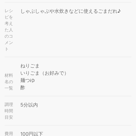
レシ
しゃぶしゃぶや水炊きなどに使えるごまだれ♪
ピを
考え
た人
のコ
メン
ト
ねりごま
いりごま（お好みで）
材料
麺つゆ
名の
酢
一覧
調理
5分以内
時間
目安
費用
100円以下