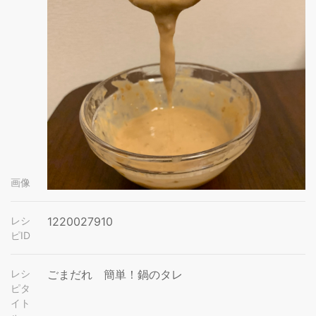
画像
レシ
1220027910
ピID
レシ
ごまだれ 簡単！鍋のタレ
ピタ
イト