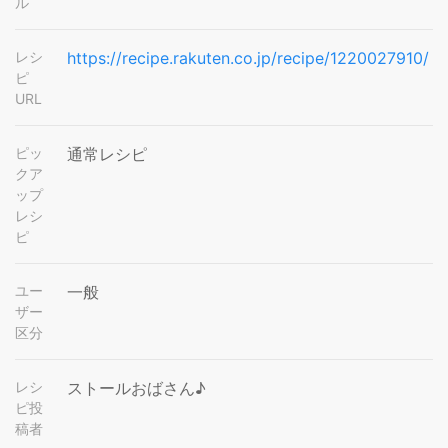
ル
レシ
https://recipe.rakuten.co.jp/recipe/1220027910/
ピ
URL
ピッ
通常レシピ
クア
ップ
レシ
ピ
ユー
一般
ザー
区分
レシ
ストールおばさん♪
ピ投
稿者