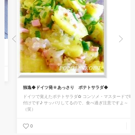
独逸◆ドイツ発☆あっさり ポテトサラダ◆
ドイツで覚えたポテトサラダ✿ コンソメ・マスタードで味
付けです♪ サッパリしてるので、食べ過ぎ注意ですよ～
（笑）
0