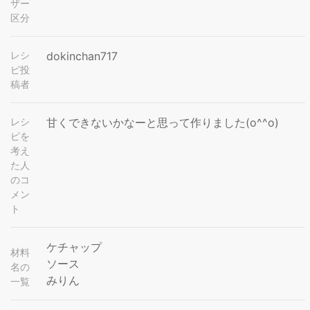
ザー
区分
レシ
dokinchan717
ピ投
稿者
レシ
甘くできないかなーと思って作りました(o^^o)
ピを
考え
た人
のコ
メン
ト
ケチャップ
材料
ソース
名の
みりん
一覧