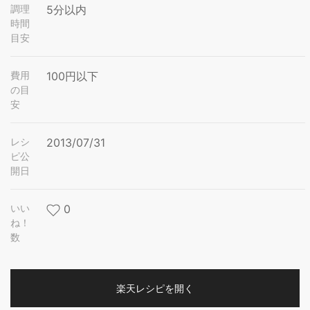
調理
5分以内
時間
目安
費用
100円以下
の目
安
レシ
2013/07/31
ピ公
開日
いい
0
ね！
数
楽天レシピを開く