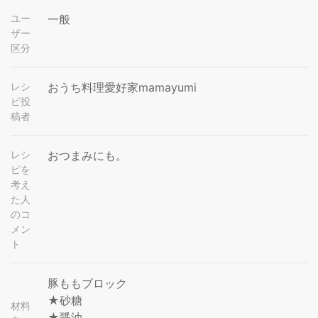
ユー
一般
ザー
区分
レシ
おうち料理愛好家mamayumi
ピ投
稿者
レシ
おつまみにも。
ピを
考え
た人
のコ
メン
ト
豚ももブロック
★砂糖
材料
★醤油