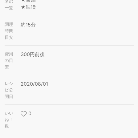
名の
★味噌
一覧
調理
約15分
時間
目安
費用
300円前後
の目
安
レシ
2020/08/01
ピ公
開日
いい
0
ね！
数