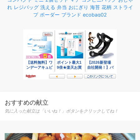
れ レジバッグ 洗える 弁当 おにぎり 海苔 花柄 ストライ
プ ボーダー ブランド ecobag02
おすすめの献立
気に入った献立は「いいね！」ボタンをクリックしてね！