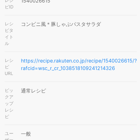
レシ
1540026615
ピID
レシ
コンビニ風＊豚しゃぶパスタサラダ
ピタ
イト
ル
レシ
https://recipe.rakuten.co.jp/recipe/1540026615/?
ピ
rafcid=wsc_r_cr_1038518109241214326
URL
ピッ
通常レシピ
クア
ップ
レシ
ピ
ユー
一般
ザー