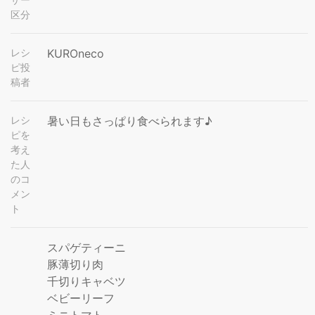
区分
レシ
KUROneco
ピ投
稿者
レシ
暑い日もさっぱり食べられます♪
ピを
考え
た人
のコ
メン
ト
スパゲティーニ
豚薄切り肉
千切りキャベツ
ベビーリーフ