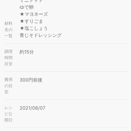
ミニトマト
ゆで卵
★マヨネーズ
★すりごま
材料
★塩こしょう
名の
青じそドレッシング
一覧
調理
約15分
時間
目安
費用
300円前後
の目
安
レシ
2021/08/07
ピ公
開日