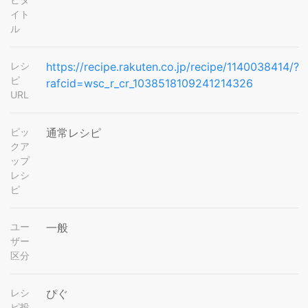
イト
ル
レシ
https://recipe.rakuten.co.jp/recipe/1140038414/?
ピ
rafcid=wsc_r_cr_1038518109241214326
URL
ピッ
通常レシピ
クア
ップ
レシ
ピ
ユー
一般
ザー
区分
レシ
ぴぐ
ピ投