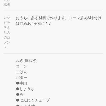
稿者
レシ
おうちにある材料で作ります。コーン多め&味付け
ピを
は甘め♪お子様にも♪
考え
た人
のコ
メン
ト
ねぎ(細ねぎ)
コーン
ごはん
バター
●牛肉
●しょうゆ
●酒
●にんにくチューブ
★しょうゆ