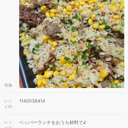
画像
レシ
1140038414
ピID
レシ
ペッパーランチをおうち材料で♪
ピタ