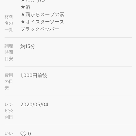
★酒
★鶏がらスープの素
材料
★オイスターソース
名の
ブラックペッパー
一覧
調理
約15分
時間
目安
費用
1,000円前後
の目
安
レシ
2020/05/04
ピ公
開日
いい
0