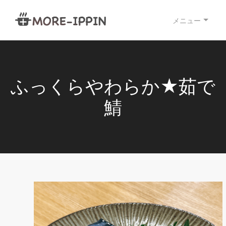
メニュー
ふっくらやわらか★茹で
鯖