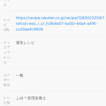
ル
https://recipe.rakuten.co.jp/recipe/1280023259/?
レシ
rafcid=wsc_r_cr_fc9b4e57-bd30-44a4-a416-
ピ
ccd3ae4c9808
URL
ピッ
通常レシピ
クア
ップ
レシ
ピ
ユー
一般
ザー
区分
レシ
ふゆ＊管理栄養士
ピ投