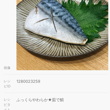
画像
レシ
1280023259
ピID
レシ
ふっくらやわらか★茹で鯖
ピタ
イト